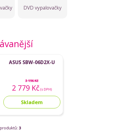
ovačky
DVD vypalovačky
ávanější
ASUS SBW-06D2X-U
3 196 Kč
2 779 Kč
(s DPH)
Skladem
 produktů:
3