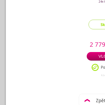
24x 
S
2 779
VL
Po
Kó
Zpě