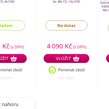
CD, 8x DVD
6x, 48x CD, 16x DVD
DVD+R
R9(DL
48x 
kladem
Na dotaz
 Kč
4 090 Kč
(s DPH)
(s DPH)
OŽIT
VLOŽIT
rovnat zboží
Porovnat zboží
d: OAE310
Kód: OAE307
t nahoru