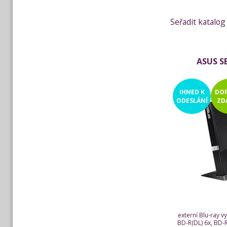
Seřadit katalog
ASUS S
IHNED
K
DO
ODESLÁNÍ
ZD
externí Blu-ray v
BD-R(DL) 6x, BD-RE