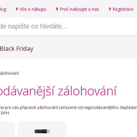
log
Vše o nákupu
Proč nakoupit u nás
Registrace
Black Friday
álohování
odávanější zálohování
sme pro vás připravili zálohování seřazené od nejprodávanějšího. Nejžáda
s DPH.