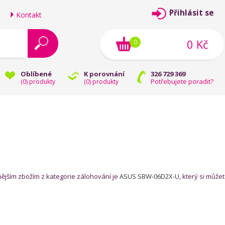
Přihlásit se
Kontakt
0 Kč
0
Oblíbené
K porovnání
326 729 369
Potřebujete poradit?
(
0
) produkty
(
0
) produkty
nějším zbožím z kategorie zálohování je
ASUS SBW-06D2X-U
, který si může