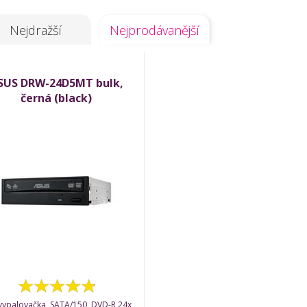
Nejdražší
Nejprodávanější
SUS DRW-24D5MT bulk,
černá (black)
ypalovačka, SATA/150, DVD-R 24x,