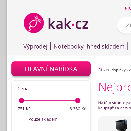
B
Výprodej
Notebooky ihned skladem
HLAVNÍ NABÍDKA
›
PC doplňky
›
Z
Nejpr
Cena
Na této stránce j
koupit již za 2779 
751
Kč
3 380
Kč
Pouze skladem