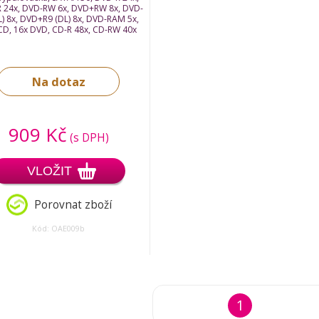
 24x, DVD-RW 6x, DVD+RW 8x, DVD-
) 8x, DVD+R9 (DL) 8x, DVD-RAM 5x,
CD, 16x DVD, CD-R 48x, CD-RW 40x
Na dotaz
909 Kč
(s DPH)
VLOŽIT
Porovnat zboží
Kód: OAE009b
1