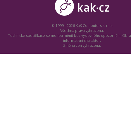
© 1999 - 2026 KaK Computers s. r. o.
Všechna práva vyhrazena.
Technické specifikace se mohou měnit bez výslovného upozornění. Obrá
informativní charakter.
Změna cen vyhrazena.