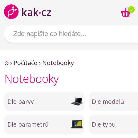
0
›
Počítače
›
Notebooky
Notebooky
Dle barvy
Dle modelů
Dle parametrů
Dle typu