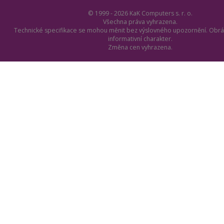
© 1999 - 2026 KaK Computers s. r. o.
Všechna práva vyhrazena.
Technické specifikace se mohou měnit bez výslovného upozornění. Obrá
informativní charakter.
Změna cen vyhrazena.