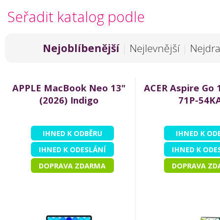
Seřadit katalog podle
Nejoblíbenější
|
Nejlevnější
|
Nejdra
APPLE MacBook Neo 13"
ACER Aspire Go 
(2026) Indigo
71P-54K
IHNED K ODBĚRU
IHNED K OD
IHNED K ODESLÁNÍ
IHNED K ODE
DOPRAVA ZDARMA
DOPRAVA ZD