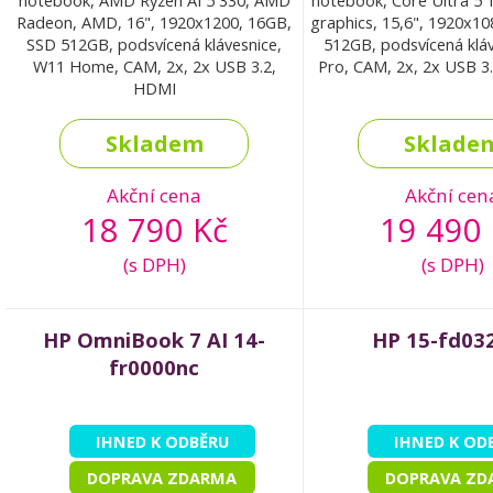
notebook, AMD Ryzen AI 5 330, AMD
notebook, Core Ultra 5 1
Radeon, AMD, 16", 1920x1200, 16GB,
graphics, 15,6", 1920x1
SSD 512GB, podsvícená klávesnice,
512GB, podsvícená klá
W11 Home, CAM, 2x, 2x USB 3.2,
Pro, CAM, 2x, 2x USB 3
HDMI
Skladem
Sklade
Akční cena
Akční cen
18 790 Kč
19 490 
(s DPH)
(s DPH)
HP OmniBook 7 AI 14-
HP 15-fd03
fr0000nc
IHNED K ODBĚRU
IHNED K OD
DOPRAVA ZDARMA
DOPRAVA ZD