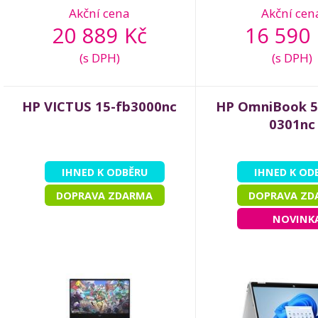
Akční cena
Akční cen
20 889 Kč
16 590 
(s DPH)
(s DPH)
HP VICTUS 15-fb3000nc
HP OmniBook 5 
0301nc
IHNED K ODBĚRU
IHNED K OD
DOPRAVA ZDARMA
DOPRAVA ZD
NOVINK