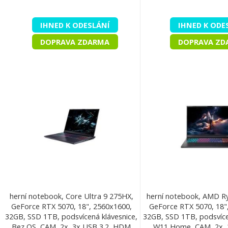
IHNED K ODESLÁNÍ
IHNED K ODE
DOPRAVA ZDARMA
DOPRAVA ZD
herní notebook, Core Ultra 9 275HX,
herní notebook, AMD Ry
GeForce RTX 5070, 18", 2560x1600,
GeForce RTX 5070, 18"
32GB, SSD 1TB, podsvícená klávesnice,
32GB, SSD 1TB, podsvíce
Bez OS, CAM, 2x, 3x USB 3.2, HDM
W11 Home, CAM, 2x, 2