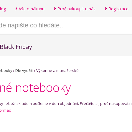
log
Vše o nákupu
Proč nakoupit u nás
Registrace
Black Friday
ebooky
›
Dle využití
›
Výkonné a manažerské
né notebooky
 - zboží skladem pošleme v den objednání. Přečtěte si, proč nakupovat n
formací