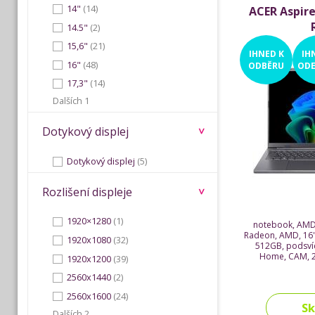
14"
(14)
ACER Aspire
14.5"
(2)
15,6"
(21)
IHNED
K
IH
16"
(48)
ODBĚRU
ODE
17,3"
(14)
Dalších 1
Dotykový displej
Dotykový displej
(5)
Rozlišení displeje
1920×1280
(1)
notebook, AMD
Radeon, AMD, 16"
1920x1080
(32)
512GB, podsví
Home, CAM, 2
1920x1200
(39)
2560x1440
(2)
2560x1600
(24)
S
Dalších 2