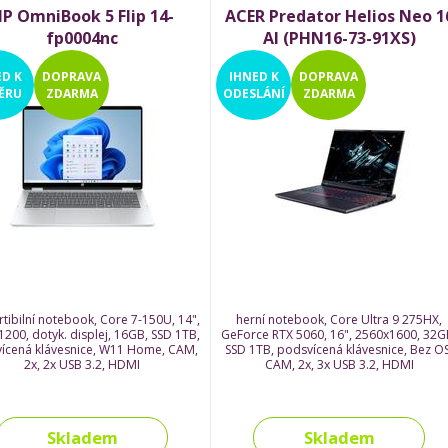
P OmniBook 5 Flip 14-
ACER Predator Helios Neo 1
fp0004nc
AI (PHN16-73-91XS)
ED
K
DOPRAVA
IHNED
K
DOPRAVA
ĚRU
ZDARMA
ODESLÁNÍ
ZDARMA
tibilní notebook, Core 7-150U, 14",
herní notebook, Core Ultra 9 275HX,
200, dotyk. displej, 16GB, SSD 1TB,
GeForce RTX 5060, 16", 2560x1600, 32G
ícená klávesnice, W11 Home, CAM,
SSD 1TB, podsvícená klávesnice, Bez OS
2x, 2x USB 3.2, HDMI
CAM, 2x, 3x USB 3.2, HDMI
Skladem
Skladem