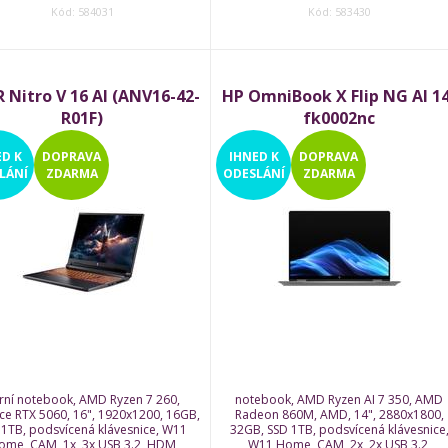
Kód: 584031
Kód: 583430
 Nitro V 16 AI (ANV16-42-
HP OmniBook X Flip NG AI 14
R01F)
fk0002nc
ED
K
DOPRAVA
IHNED
K
DOPRAVA
LÁNÍ
ZDARMA
ODESLÁNÍ
ZDARMA
rní notebook, AMD Ryzen 7 260,
notebook, AMD Ryzen AI 7 350, AMD
ce RTX 5060, 16", 1920x1200, 16GB,
Radeon 860M, AMD, 14", 2880x1800,
 1TB, podsvícená klávesnice, W11
32GB, SSD 1TB, podsvícená klávesnice
ome, CAM, 1x, 3x USB 3.2, HDM
W11 Home, CAM, 2x, 2x USB 3.2,