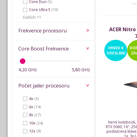
Core Duo
(5)
Kó
Core Ultra 5
(10)
Dalších 11
ACER Nitro 
Frekvence procesoru
IHNED
K
DO
Core Boost Frekvence
ODESLÁNÍ
ZD
4,20 GHz
5,80 GHz
Počet jader procesoru
4x
(3)
6x
(14)
8x
(27)
herní notebook,
10x
(24)
RTX 5060, 16", 25
12x
(8)
podsvícená kláv
1x, 3x 