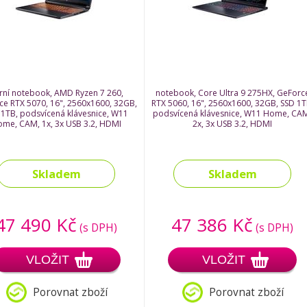
rní notebook, AMD Ryzen 7 260,
notebook, Core Ultra 9 275HX, GeForc
ce RTX 5070, 16", 2560x1600, 32GB,
RTX 5060, 16", 2560x1600, 32GB, SSD 1T
 1TB, podsvícená klávesnice, W11
podsvícená klávesnice, W11 Home, CA
me, CAM, 1x, 3x USB 3.2, HDMI
2x, 3x USB 3.2, HDMI
Skladem
Skladem
47 490 Kč
47 386 Kč
(s DPH)
(s DPH)
VLOŽIT
VLOŽIT
Porovnat zboží
Porovnat zboží