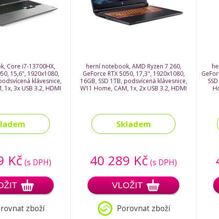
k, Core i7-13700HX,
herní notebook, AMD Ryzen 7 260,
he
50, 15,6", 1920x1080,
GeForce RTX 5050, 17,3", 1920x1080,
GeFor
podsvícená klávesnice,
16GB, SSD 1TB, podsvícená klávesnice,
SSD
 1x, 3x USB 3.2, HDMI
W11 Home, CAM, 1x, 2x USB 3.2, HDMI
Ho
kladem
Skladem
9 Kč
40 289 Kč
(s DPH)
(s DPH)
OŽIT
VLOŽIT
rovnat zboží
Porovnat zboží