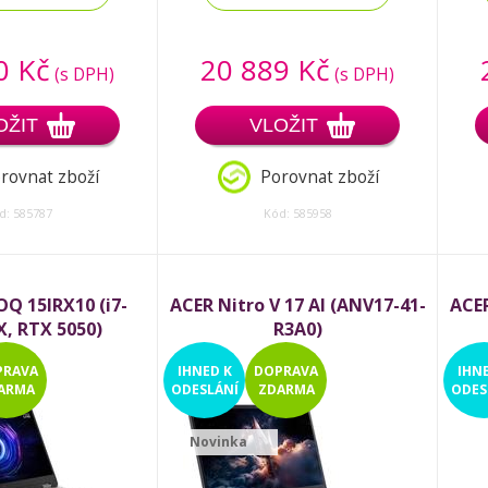
0 Kč
20 889 Kč
(s DPH)
(s DPH)
OŽIT
VLOŽIT
rovnat zboží
Porovnat zboží
d: 585787
Kód: 585958
Q 15IRX10 (i7-
ACER Nitro V 17 AI (ANV17-41-
ACER
, RTX 5050)
R3A0)
PRAVA
IHNED
K
DOPRAVA
IHN
ARMA
ODESLÁNÍ
ZDARMA
ODES
Novinka