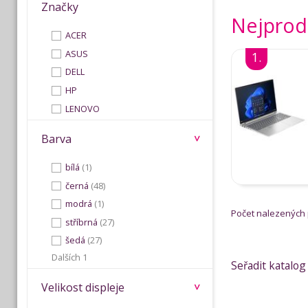
Značky
Nejprod
ACER
ASUS
1.
DELL
HP
LENOVO
Barva
bílá
(1)
černá
(48)
modrá
(1)
Počet nalezených
stříbrná
(27)
šedá
(27)
Dalších 1
Seřadit katalog
Velikost displeje