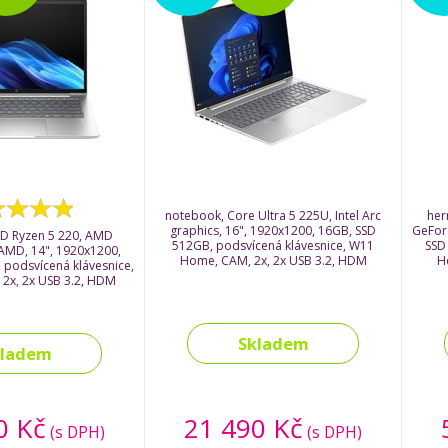
notebook, Core Ultra 5 225U, Intel Arc
her
graphics, 16", 1920x1200, 16GB, SSD
GeFor
D Ryzen 5 220, AMD
512GB, podsvícená klávesnice, W11
SSD
AMD, 14", 1920x1200,
Home, CAM, 2x, 2x USB 3.2, HDM
H
 podsvícená klávesnice,
 2x, 2x USB 3.2, HDM
Skladem
kladem
0 Kč
21 490 Kč
(s DPH)
(s DPH)