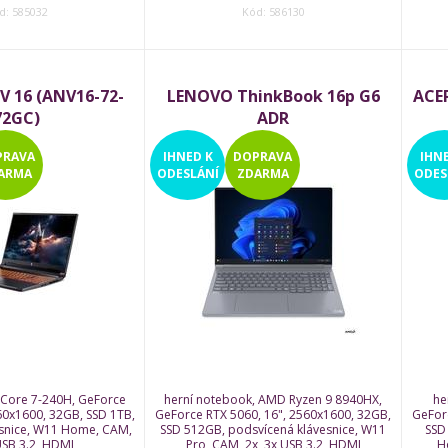
d: 585032
Kód: 586130
V 16 (ANV16-72-
LENOVO ThinkBook 16p G6
ACER
72GC)
ADR
PRAVA
IHNED
K
DOPRAVA
IHN
ARMA
ODESLÁNÍ
ZDARMA
ODES
 Core 7-240H, GeForce
herní notebook, AMD Ryzen 9 8940HX,
he
60x1600, 32GB, SSD 1TB,
GeForce RTX 5060, 16", 2560x1600, 32GB,
GeFor
esnice, W11 Home, CAM,
SSD 512GB, podsvícená klávesnice, W11
SSD
USB 3.2, HDMI
Pro, CAM, 2x, 3x USB 3.2, HDMI
H