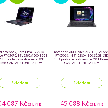
ní notebook, Core Ultra 9 275HX,
notebook, AMD Ryzen AI 7 350, GeForc
ce RTX 5070, 16", 2560x1600, 32GB,
RTX 5060, 14.5", 2880x1800, 32GB, SS
 1TB, podsvícená klávesnice, W11
1TB, podsvícená klávesnice, W11 Home
ome, CAM, 2x, 3x USB 3.2, HDM
CAM, 2x, 2x USB 3.2, HDM
Skladem
Skladem
54 687 Kč
45 688 Kč
(s DPH)
(s DPH)