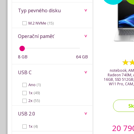
Typ pevného disku
M.2 NVMe
(15)
Operační paměť
8 GB
64 GB
notebook, AM
USB C
Radeon 740M, 
16GB, SSD 512GB,
W11 Pro, CAM,
Ano
(1)
1x
(49)
2x
(55)
S
USB 2.0
20 79
1x
(4)