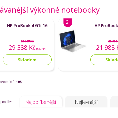
ávanější výkonné notebooky
2.
HP ProBook 4 G1i 16
HP ProBook 
33 667 Kč
23 936
29 388 Kč
21 988 
(s DPH)
Skladem
Skla
 produktů:
105
 podle:
Nejoblíbenější
Nejlevnější