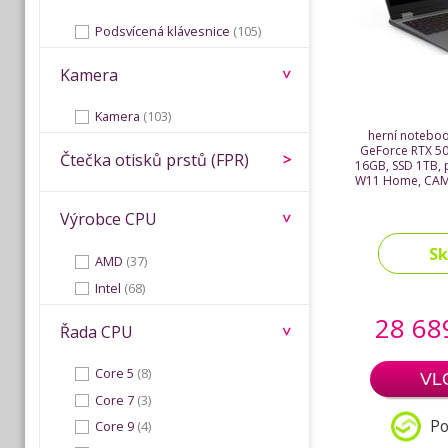
Podsvícená klávesnice
(105)
Kamera
Kamera
(103)
herní noteboo
GeForce RTX 50
Čtečka otisků prstů (FPR)
16GB, SSD 1TB, 
W11 Home, CAM,
Výrobce CPU
S
AMD
(37)
Intel
(68)
28 68
Řada CPU
Core 5
(8)
VL
Core 7
(3)
Po
Core 9
(4)