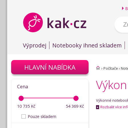
B
Výprodej
Notebooky ihned skladem
HLAVNÍ NABÍDKA
›
Počítače
›
Not
Výkon
Cena
Výkonné notebooky
10 735
Kč
54 369
Kč
Rozbalit více in
+
Pouze skladem