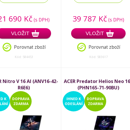
21 690 Kč
39 787 Kč
(s DPH)
(s DPH)
VLOŽIT
VLOŽIT
Porovnat zboží
Porovnat zboží
Kód: 584453
Kód: 583617
 Nitro V 16 AI (ANV16-42-
ACER Predator Helios Neo 1
R6E6)
(PHN16S-71-90BU)
ED
K
DOPRAVA
IHNED
K
DOPRAVA
LÁNÍ
ZDARMA
ODESLÁNÍ
ZDARMA