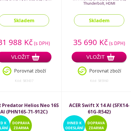
Thunderbolt, HDMI
Skladem
Skladem
31 988 Kč
35 690 Kč
(s DPH)
(s DPH)
VLOŽIT
VLOŽIT
Porovnat zboží
Porovnat zboží
Kód: 583437
Kód: 585960
 Predator Helios Neo 16S
ACER Swift X 14 AI (SFX14-
AI (PHN16S-71-912C)
61G-R542)
ED
K
DOPRAVA
IHNED
K
DOPRAVA
LÁNÍ
ZDARMA
ODESLÁNÍ
ZDARMA