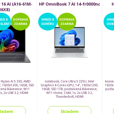
 16 AI (A16-61M-
HP OmniBook 7 AI 14-fr0000nc
H
R6X8)
NED
K
DOPRAVA
IHNED
K
DOPRAVA
IHN
SLÁNÍ
ZDARMA
ODBĚRU
ZDARMA
ODB
 Ryzen AI 5 330, AMD
notebook, Core Ultra 5 225U, Intel
konver
, 1920x1200, 16GB, SSD
Graphics 4-Cores iGPU, 14", 1920x1200,
1920x1
cená klávesnice, W11
16GB, SSD 1TB, podsvícená klávesnice,
podsv
x, 2x USB 3.2, HDMI
W11 Home, CAM, 1x, 2x USB 3.2,
Thunderbolt, HDMI
kladem
Skladem