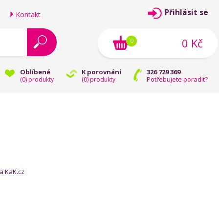
Přihlásit se
Kontakt
0 Kč
0
Oblíbené
K porovnání
326 729 369
Potřebujete poradit?
(
0
) produkty
(
0
) produkty
a KaK.cz