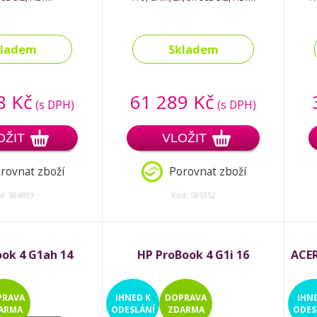
kladem
Skladem
8 Kč
61 289 Kč
(s DPH)
(s DPH)
OŽIT
VLOŽIT
rovnat zboží
Porovnat zboží
d: 584893
Kód: 585352
ok 4 G1ah 14
HP ProBook 4 G1i 16
ACER
PRAVA
IHNED
K
DOPRAVA
IHN
ARMA
ODESLÁNÍ
ZDARMA
ODES