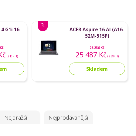
3.
4 G1i 16
ACER Aspire 16 AI (A16-
52M-515P)
 Kč
26 236 Kč
Kč
25 487 Kč
(s DPH)
(s DPH)
dem
Skladem
Nejdražší
Nejprodávanější