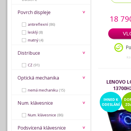
Povrch displeje
18 79
antireflexní
(86)
lesklý
(8)
VL
matný
(4)
Po
Distribuce
Kó
CZ
(91)
Optická mechanika
LENOVO LO
13700HX
nemá mechaniku
(15)
IHNED
K
DO
Num. klávesnice
ODESLÁNÍ
ZD
Num. klávesnice
(86)
Podsvícená klávesnice