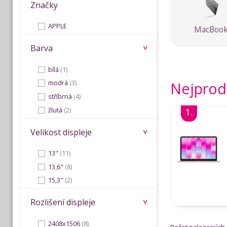
Značky
APPLE
MacBoo
Barva
bílá
(1)
modrá
(3)
Nejprod
stříbrná
(4)
žlutá
(2)
1.
Velikost displeje
13"
(11)
13,6"
(8)
15,3"
(2)
Rozlišení displeje
2408x1506
(8)