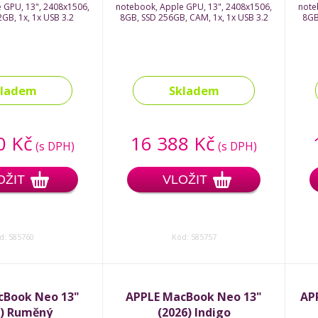
 GPU, 13", 2408x1506,
notebook, Apple GPU, 13", 2408x1506,
note
GB, 1x, 1x USB 3.2
8GB, SSD 256GB, CAM, 1x, 1x USB 3.2
8GB
kladem
Skladem
0 Kč
16 388 Kč
(s DPH)
(s DPH)
OŽIT
VLOŽIT
d: 585760
Kód: 585757
cBook Neo 13"
APPLE MacBook Neo 13"
AP
6) Ruměný
(2026) Indigo