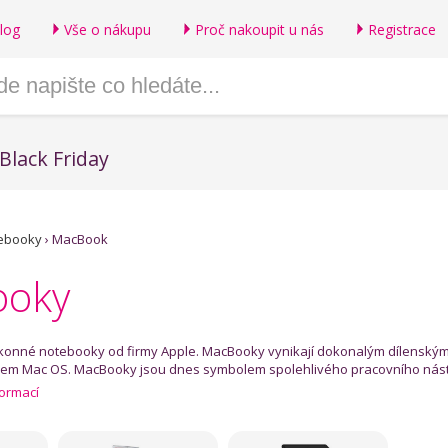
log
Vše o nákupu
Proč nakoupit u nás
Registrace
Black Friday
ebooky
›
MacBook
ooky
onné notebooky od firmy Apple. MacBooky vynikají dokonalým dílenským
m Mac OS. MacBooky jsou dnes symbolem spolehlivého pracovního nástroje
formací