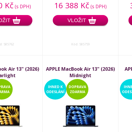
0 Kč
16 388 Kč
(s DPH)
(s DPH)
OŽIT
VLOŽIT
d: 585762
Kód: 585759
k Air 13" (2026)
APPLE MacBook Air 13" (2026)
AP
arlight
Midnight
PRAVA
IHNED
K
DOPRAVA
IHN
ARMA
ODESLÁNÍ
ZDARMA
ODES