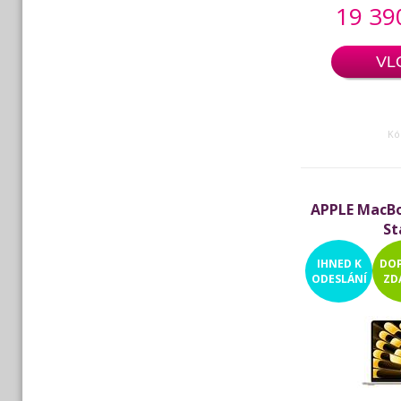
19 39
VL
Kó
APPLE MacBoo
St
IHNED
K
DO
ODESLÁNÍ
ZD