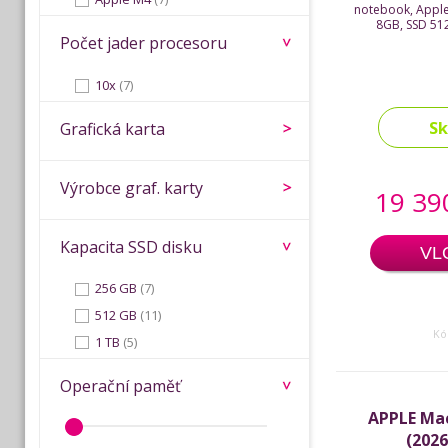
notebook, Apple
8GB, SSD 512
Počet jader procesoru
10x
(7)
S
Grafická karta
Výrobce graf. karty
19 39
Kapacita SSD disku
VL
256 GB
(7)
512 GB
(11)
Kó
1 TB
(5)
Operační paměť
APPLE Ma
(202