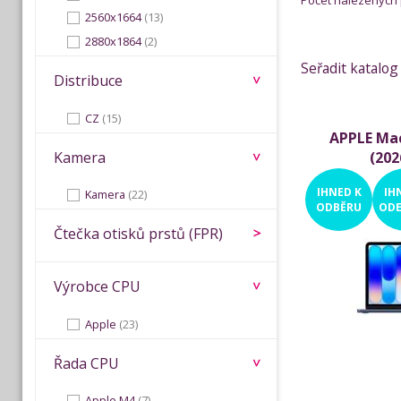
Počet nalezených
2560x1664
(13)
2880x1864
(2)
Seřadit katalog
Distribuce
CZ
(15)
APPLE Ma
Kamera
(202
IHNED
K
IH
Kamera
(22)
ODBĚRU
ODE
Čtečka otisků prstů (FPR)
Výrobce CPU
Apple
(23)
Řada CPU
Apple M4
(7)