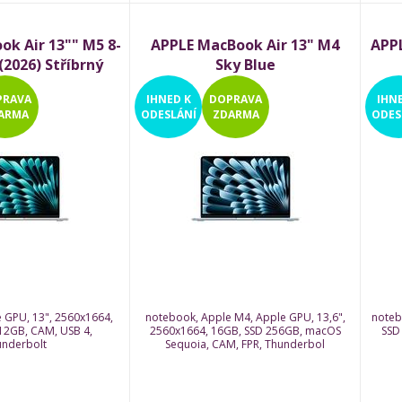
k Air 13"" M5 8-
APPLE MacBook Air 13" M4
APPL
2026) Stříbrný
Sky Blue
PRAVA
IHNED
K
DOPRAVA
IHN
ARMA
ODESLÁNÍ
ZDARMA
ODES
 GPU, 13", 2560x1664,
notebook, Apple M4, Apple GPU, 13,6",
noteb
12GB, CAM, USB 4,
2560x1664, 16GB, SSD 256GB, macOS
SSD
nderbolt
Sequoia, CAM, FPR, Thunderbol