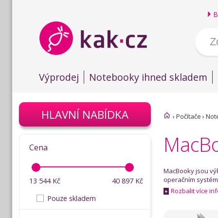
B
Výprodej
Notebooky ihned skladem
HLAVNÍ NABÍDKA
›
Počítače
›
Not
MacB
Cena
MacBooky jsou výk
operačním systéme
13 544
Kč
40 897
Kč
Rozbalit více in
+
Pouze skladem