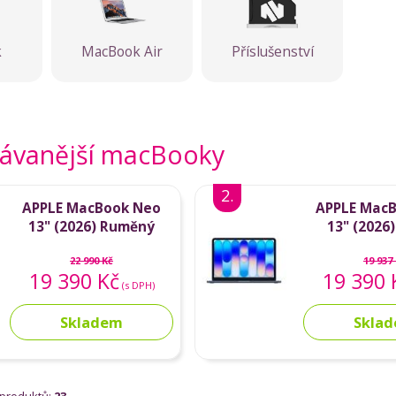
k
MacBook Air
Příslušenství
ávanější macBooky
2.
APPLE MacBook Neo
APPLE Mac
13" (2026) Ruměný
13" (2026)
22 990 Kč
19 937
19 390 Kč
19 390 
(s DPH)
Skladem
Skla