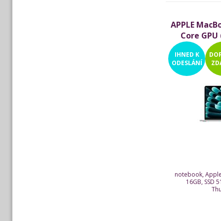
APPLE MacBoo
Core GPU (
IHNED
K
DO
ODESLÁNÍ
ZD
notebook, Apple
16GB, SSD 5
Thu