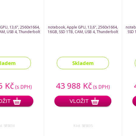
GPU, 13,6", 2560x1664,
notebook, Apple GPU, 13,6", 2560x1664,
noteb
AM, USB 4, Thunderbolt
16GB, SSD 1TB, CAM, USB 4, Thunderbolt
SSD 
kladem
Skladem
5 Kč
43 988 Kč
(s DPH)
(s DPH)
OŽIT
VLOŽIT
d: 585834
Kód: 585835