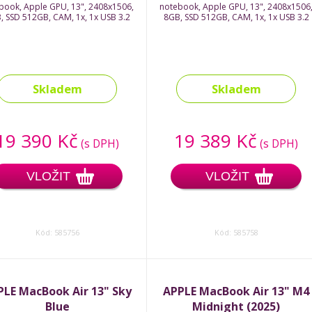
book, Apple GPU, 13", 2408x1506,
notebook, Apple GPU, 13", 2408x1506
, SSD 512GB, CAM, 1x, 1x USB 3.2
8GB, SSD 512GB, CAM, 1x, 1x USB 3.2
Skladem
Skladem
19 390 Kč
19 389 Kč
(s DPH)
(s DPH)
VLOŽIT
VLOŽIT
Kód: 585756
Kód: 585758
PLE MacBook Air 13" Sky
APPLE MacBook Air 13" M4
Blue
Midnight (2025)