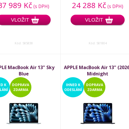
37 989 Kč
24 288 Kč
(s DPH)
(s DPH)
VLOŽIT
VLOŽIT
Kód: 585838
Kód: 581804
PLE MacBook Air 13" Sky
APPLE MacBook Air 13" (2026
Blue
Midnight
ED
K
DOPRAVA
IHNED
K
DOPRAVA
LÁNÍ
ZDARMA
ODESLÁNÍ
ZDARMA