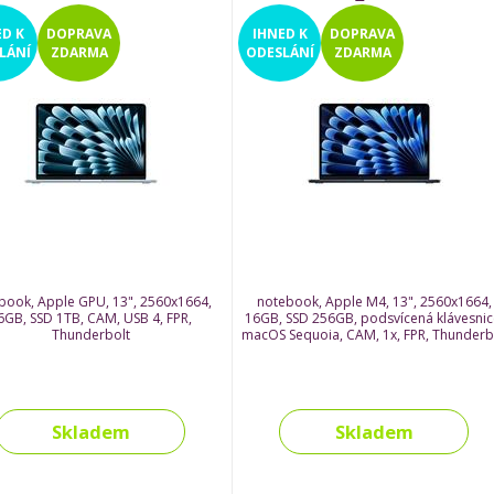
ED
K
DOPRAVA
IHNED
K
DOPRAVA
LÁNÍ
ZDARMA
ODESLÁNÍ
ZDARMA
book, Apple GPU, 13", 2560x1664,
notebook, Apple M4, 13", 2560x1664,
6GB, SSD 1TB, CAM, USB 4, FPR,
16GB, SSD 256GB, podsvícená klávesnic
Thunderbolt
macOS Sequoia, CAM, 1x, FPR, Thunderb
Skladem
Skladem