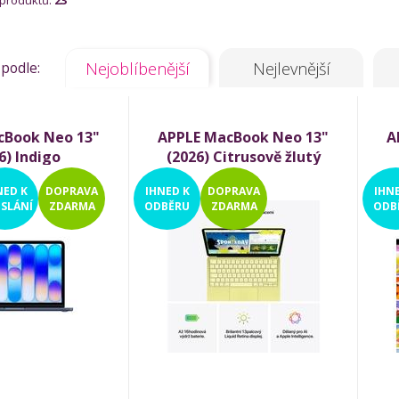
 produktů:
23
 podle:
Nejoblíbenější
Nejlevnější
cBook Neo 13"
APPLE MacBook Neo 13"
A
6) Indigo
(2026) Citrusově žlutý
NED
K
DOPRAVA
IHNED
K
DOPRAVA
IHN
SLÁNÍ
ZDARMA
ODBĚRU
ZDARMA
ODB