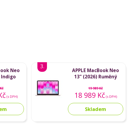
3.
Book Neo
APPLE MacBook Neo
 Indigo
13" (2026) Ruměný
 Kč
19 989 Kč
Kč
18 989 Kč
(s DPH)
(s DPH)
dem
Skladem