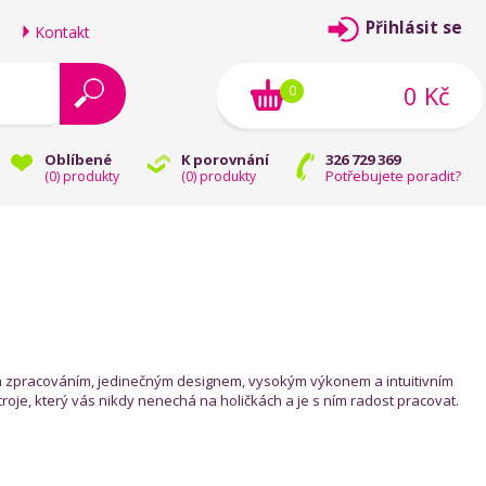
Přihlásit se
Kontakt
0 Kč
0
Oblíbené
K porovnání
326 729 369
Potřebujete poradit?
(
0
) produkty
(
0
) produkty
 zpracováním, jedinečným designem, vysokým výkonem a intuitivním
, který vás nikdy nenechá na holičkách a je s ním radost pracovat.