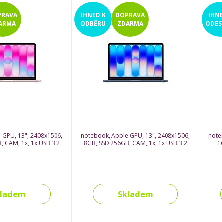
PRAVA
IHNED
K
DOPRAVA
IHN
ARMA
ODBĚRU
ZDARMA
ODES
 GPU, 13", 2408x1506,
notebook, Apple GPU, 13", 2408x1506,
note
, CAM, 1x, 1x USB 3.2
8GB, SSD 256GB, CAM, 1x, 1x USB 3.2
1
kladem
Skladem