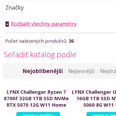
Značky
Rozbalit všechny parametry
+
Počet nalezených produktů:
36
Seřadit katalog podle
Nejoblíbenější
|
Nejlevnější
|
Nejdra
LYNX Challenger Ryzen 7
LYNX Challenger U
8700F 32GB 1TB SSD NVMe
16GB 1TB SSD 
RTX 5070 12G W11 Home
5060 8G W11
IHNED K ODBĚRU
IHNED K OD