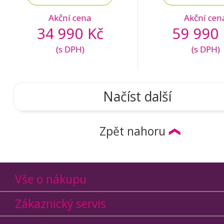
Akční cena
Akční cen
34 990 Kč
59 990 
(s DPH)
(s DPH)
Načíst další
Zpět nahoru
Vše o nákupu
Zákaznický servis