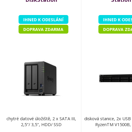
IHNED K ODESLÁNÍ
IHNED K ODE
DOPRAVA ZDARMA
DOPRAVA ZD
chytré datové úložiště, 2 x SATA III,
disková stanice, 2x USB
2,5"/ 3,5", HDD/ SSD
RyzenTM V1500B, 