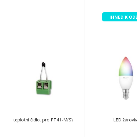
IHNED K OD
teplotní čidlo, pro PT41-M(S)
LED žárovk