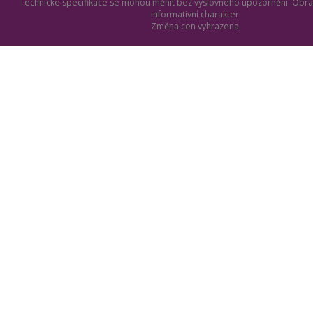
Technické specifikace se mohou měnit bez výslovného upozornění. Obrá
informativní charakter.
Změna cen vyhrazena.