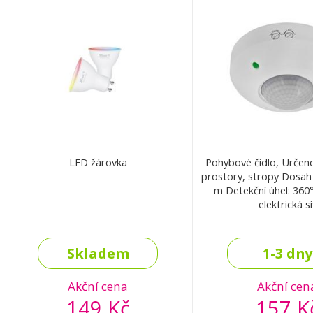
LED žárovka
Pohybové čidlo, Určeno 
prostory, stropy Dosah snímání: až 6
m Detekční úhel: 360° Napájení:
elektrická sí
Skladem
1-3 dny
Akční cena
Akční cen
149 Kč
157 K