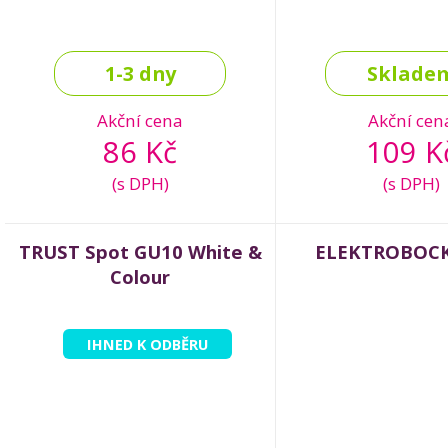
1-3 dny
Sklade
Akční cena
Akční cen
86 Kč
109 K
(s DPH)
(s DPH)
TRUST Spot GU10 White &
ELEKTROBOCK
Colour
IHNED K ODBĚRU