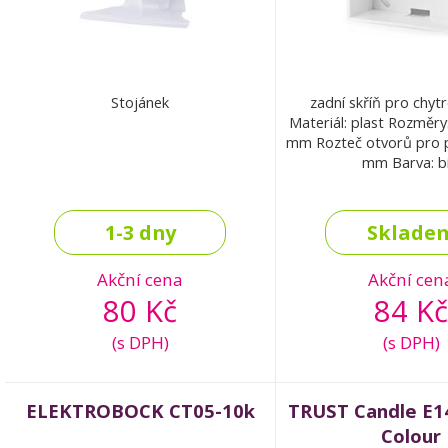
Stojánek
zadní skříň pro chytr
Materiál: plast Rozměry:
mm Rozteč otvorů pro p
mm Barva: bí
1-3 dny
Sklade
Akční cena
Akční cen
80 Kč
84 Kč
(s DPH)
(s DPH)
ELEKTROBOCK CT05-10k
TRUST Candle E1
Colour