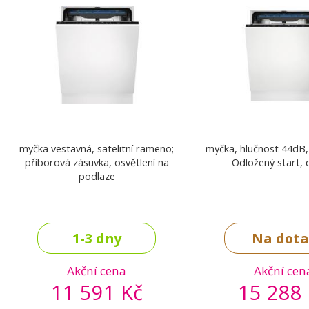
myčka vestavná, satelitní rameno;
myčka, hlučnost 44dB,
příborová zásuvka, osvětlení na
Odložený start, d
podlaze
1-3 dny
Na dota
Akční cena
Akční cen
11 591 Kč
15 288 