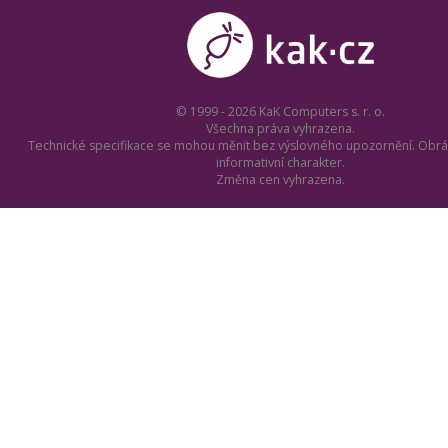
© 1999 - 2026 KaK Computers s. r. o.
Všechna práva vyhrazena.
Technické specifikace se mohou měnit bez výslovného upozornění. Obrá
informativní charakter.
Změna cen vyhrazena.