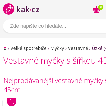
0
›
Velké spotřebiče
›
Myčky
›
Vestavné
›
Úzké (
Vestavné myčky s šířkou 
Nejprodávanější vestavné myčky 
45cm
1.