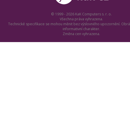
© 1999 - 2026 KaK Computers s. r. o.
Všechna práva vyhrazena.
Technické specifikace se mohou měnit bez výslovného upozornění. Obrá
informativní charakter.
Změna cen vyhrazena.