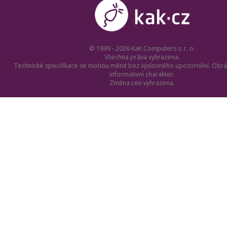
© 1999 - 2026 KaK Computers s. r. o.
Všechna práva vyhrazena.
Technické specifikace se mohou měnit bez výslovného upozornění. Obrá
informativní charakter.
Změna cen vyhrazena.