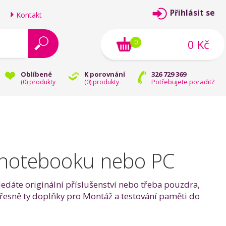
Přihlásit se
Kontakt
0 Kč
0
Oblíbené
K porovnání
326 729 369
Potřebujete poradit?
(
0
) produkty
(
0
) produkty
 notebooku nebo PC
ledáte originální příslušenství nebo třeba pouzdra,
y přesně ty doplňky pro Montáž a testování paměti do