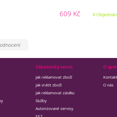
609 Kč
K Objednán
odnocení
Zákaznický servis
O spol
y
Jak reklamovat zboží
Kontak
Jak vrátit zboží
O nás
Jak reklamovat zásilku
ky
Služby
Autorizované servisy
EET