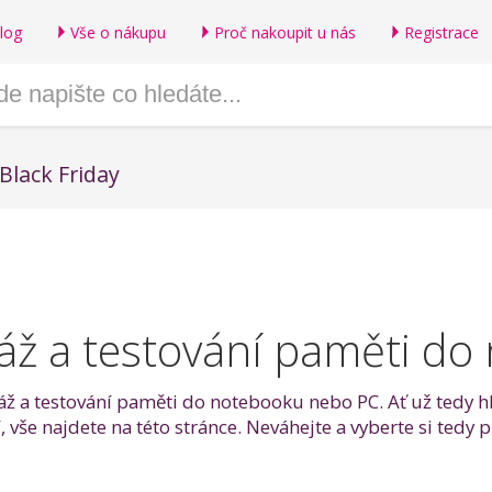
log
Vše o nákupu
Proč nakoupit u nás
Registrace
Black Friday
ž a testování paměti do
áž a testování paměti do notebooku nebo PC. Ať už tedy h
, vše najdete na této stránce. Neváhejte a vyberte si ted