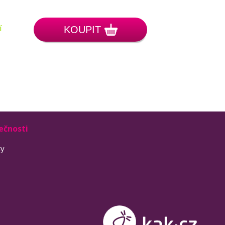
í
KOUPIT
ečnosti
ty