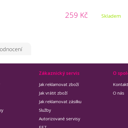
259 Kč
Skladem
odnocení
Zákaznický servis
O spol
y
Jak reklamovat zboží
Kontak
Jak vrátit zboží
O nás
Jak reklamovat zásilku
ky
Služby
Autorizované servisy
EET