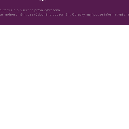
uters s. r. o. Všechna práva vyhrazena.
 se mohou změnit bez výslovného upozornění. Obrázky mají pouze informativní ch