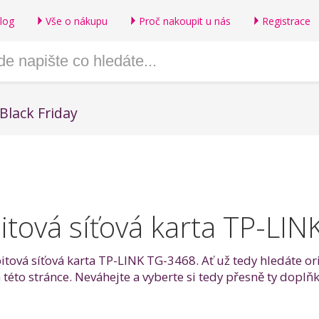
log
Vše o nákupu
Proč nakoupit u nás
Registrace
Black Friday
itová síťová karta TP-LI
bitová síťová karta TP-LINK TG-3468. Ať už tedy hledáte or
a této stránce. Neváhejte a vyberte si tedy přesně ty dopl