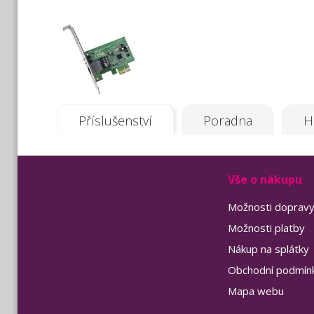
Příslušenství
Poradna
H
Vše o nákupu
Možnosti doprav
Možnosti platby
Nákup na splátky
Obchodní podmín
Mapa webu