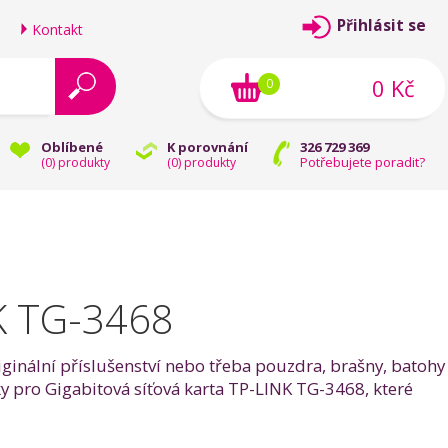
Přihlásit se
Kontakt
0 Kč
0
Oblíbené
K porovnání
326 729 369
Potřebujete poradit?
(
0
) produkty
(
0
) produkty
NK TG-3468
iginální příslušenství nebo třeba pouzdra, brašny, batohy
ňky pro Gigabitová síťová karta TP-LINK TG-3468, které