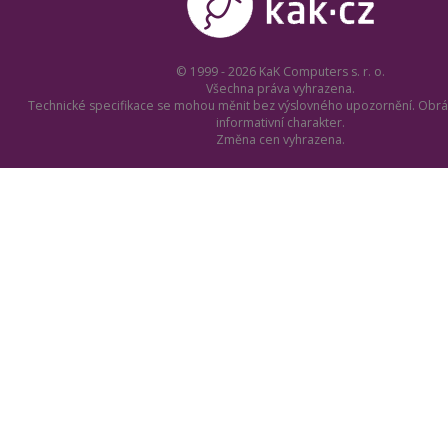
© 1999 - 2026 KaK Computers s. r. o.
Všechna práva vyhrazena.
Technické specifikace se mohou měnit bez výslovného upozornění. Obrá
informativní charakter.
Změna cen vyhrazena.