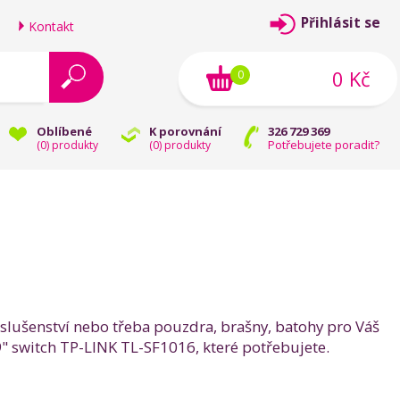
Přihlásit se
Kontakt
0 Kč
0
Oblíbené
K porovnání
326 729 369
Potřebujete poradit?
(
0
) produkty
(
0
) produkty
říslušenství nebo třeba pouzdra, brašny, batohy pro Váš
19" switch TP-LINK TL-SF1016, které potřebujete.