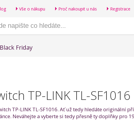
log
Vše o nákupu
Proč nakoupit u nás
Registrace
Black Friday
witch TP-LINK TL-SF1016
switch TP-LINK TL-SF1016. Ať už tedy hledáte originální p
tránce. Neváhejte a vyberte si tedy přesně ty doplňky pro 