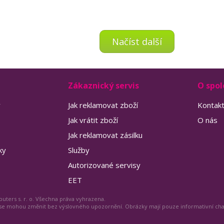
Načíst další
Zákaznický servis
O spol
y
Jak reklamovat zboží
Kontak
Jak vrátit zboží
O nás
Jak reklamovat zásilku
ky
Služby
Autorizované servisy
EET
uters s. r. o. Všechna práva vyhrazena.
 se mohou změnit bez výslovného upozornění. Obrázky mají pouze informativní ch