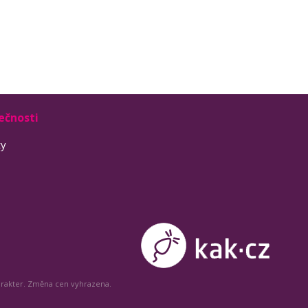
ečnosti
ty
arakter. Změna cen vyhrazena.