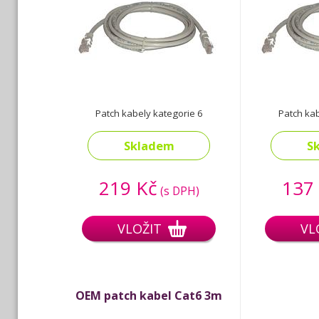
Patch kabely kategorie 6
Patch kab
Skladem
S
219 Kč
137
(s DPH)
VLOŽIT
VL
OEM patch kabel Cat6 3m