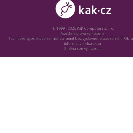
© 1999 - 2026 KaK Computers s. r. o.
Všechna práva vyhrazena.
Technické specifikace se mohou měnit bez výslovného upozornění. Obrá
informativní charakter.
Změna cen vyhrazena.