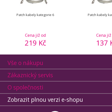
Patch kabely kategorie 6
Patch kabely ka
Cena již od
Cena již
219 Kč
137 
Vše o nákupu
Zákaznický servis
O společnosti
Zobrazit plnou verzi e-shopu