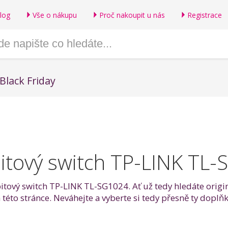
log
Vše o nákupu
Proč nakoupit u nás
Registrace
Black Friday
itový switch TP-LINK TL
bitový switch TP-LINK TL-SG1024. Ať už tedy hledáte origi
a této stránce. Neváhejte a vyberte si tedy přesně ty dop