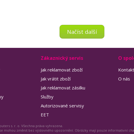
Načíst další
Zákaznický servis
O spol
y
Jak reklamovat zboží
Kontak
Jak vrátit zboží
O nás
Jak reklamovat zásilku
ky
Služby
Autorizované servisy
EET
uters s. r. o. Všechna práva vyhrazena.
 se mohou změnit bez výslovného upozornění. Obrázky mají pouze informativní ch