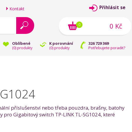
Přihlásit se
Kontakt
0 Kč
0
Oblíbené
K porovnání
326 729 369
Potřebujete poradit?
(
0
) produkty
(
0
) produkty
-SG1024
nální příslušenství nebo třeba pouzdra, brašny, batohy
lňky pro Gigabitový switch TP-LINK TL-SG1024, které