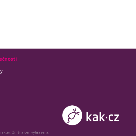
ečnosti
ty
arakter. Změna cen vyhrazena.