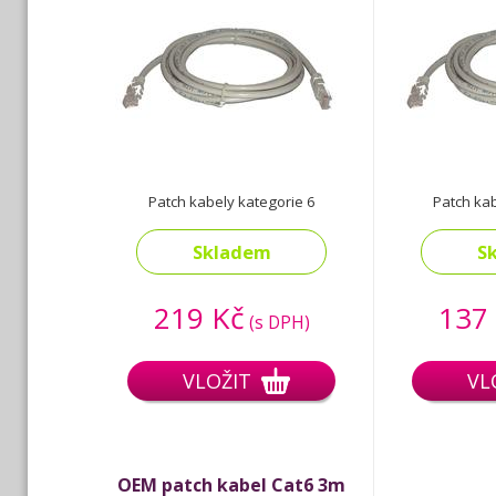
Patch kabely kategorie 6
Patch kab
Skladem
S
219 Kč
137
(s DPH)
VLOŽIT
VL
OEM patch kabel Cat6 3m