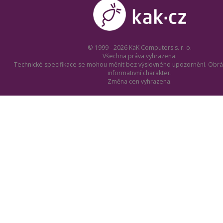
© 1999 - 2026 KaK Computers s. r. o.
Všechna práva vyhrazena.
Technické specifikace se mohou měnit bez výslovného upozornění. Obrá
informativní charakter.
Změna cen vyhrazena.