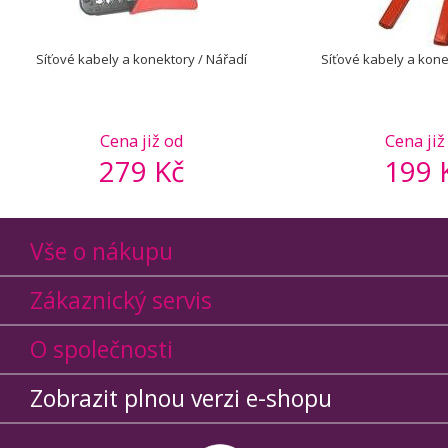
Síťové kabely a konektory / Nářadí
Síťové kabely a kone
Cena již od
Cena již
279 Kč
199 
Vše o nákupu
Zákaznický servis
O společnosti
Zobrazit plnou verzi e-shopu