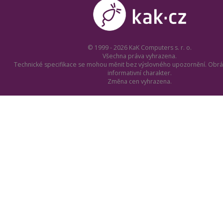
© 1999 - 2026 KaK Computers s. r. o.
Všechna práva vyhrazena.
Technické specifikace se mohou měnit bez výslovného upozornění. Obrá
informativní charakter.
Změna cen vyhrazena.