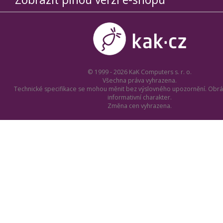
© 1999 - 2026 KaK Computers s. r. o.
Všechna práva vyhrazena.
Technické specifikace se mohou měnit bez výslovného upozornění. Obrá
informativní charakter.
Změna cen vyhrazena.