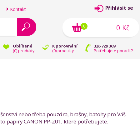
Přihlásit se
Kontakt
0 Kč
0
Oblíbené
K porovnání
326 729 369
Potřebujete poradit?
(
0
) produkty
(
0
) produkty
ušenství nebo třeba pouzdra, brašny, batohy pro Váš
 Foto papíry CANON PP-201, které potřebujete.