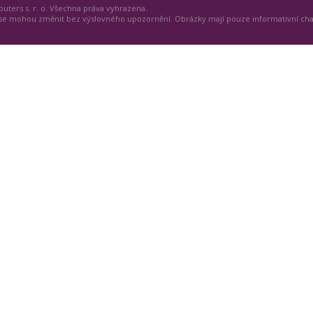
uters s. r. o. Všechna práva vyhrazena.
 se mohou změnit bez výslovného upozornění. Obrázky mají pouze informativní ch