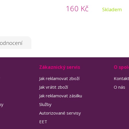
160 Kč
Skladem
odnocení
Zákaznický servis
O spol
y
Jak reklamovat zboží
Kontak
Jak vrátit zboží
O nás
Jak reklamovat zásilku
ky
Služby
Autorizované servisy
EET