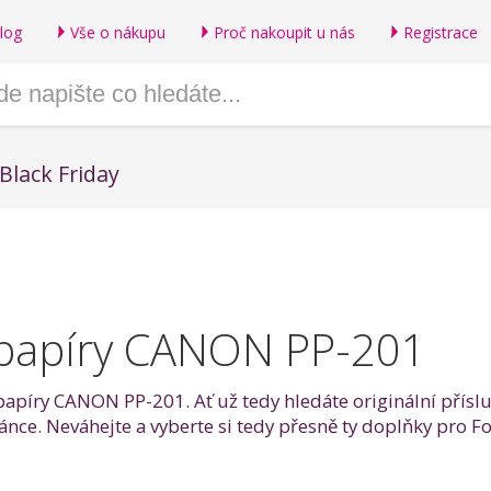
log
Vše o nákupu
Proč nakoupit u nás
Registrace
Black Friday
 papíry CANON PP-201
 papíry CANON PP-201. Ať už tedy hledáte originální přísl
tránce. Neváhejte a vyberte si tedy přesně ty doplňky pro