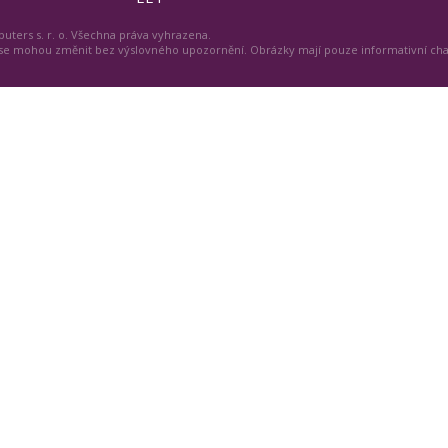
uters s. r. o. Všechna práva vyhrazena.
 se mohou změnit bez výslovného upozornění. Obrázky mají pouze informativní ch