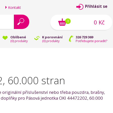
Přihlásit se
Kontakt
0 Kč
0
Oblíbené
K porovnání
326 729 369
Potřebujete poradit?
(
0
) produkty
(
0
) produkty
, 60.000 stran
e originální příslušenství nebo třeba pouzdra, brašny,
ě ty doplňky pro Pásová jednotka OKI 44472202, 60.000