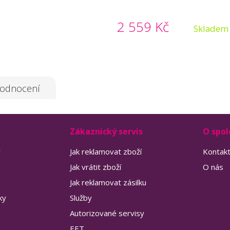
2 559 Kč
Skladem
odnocení
Zákaznický servis
O spol
y
Jak reklamovat zboží
Kontak
Jak vrátit zboží
O nás
Jak reklamovat zásilku
ky
Služby
Autorizované servisy
EET