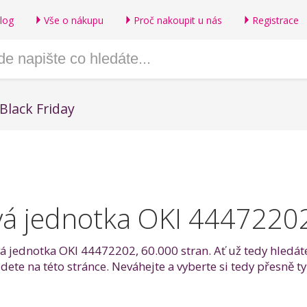
log
Vše o nákupu
Proč nakoupit u nás
Registrace
Black Friday
á jednotka OKI 44472202
vá jednotka OKI 44472202, 60.000 stran. Ať už tedy hledát
ajdete na této stránce. Neváhejte a vyberte si tedy přesn