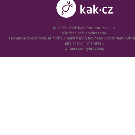
© 1999 - 2026 KaK Computers s. r. o.
Všechna práva vyhrazena.
Technické specifikace se mohou měnit bez výslovného upozornění. Obrá
informativní charakter.
Změna cen vyhrazena.