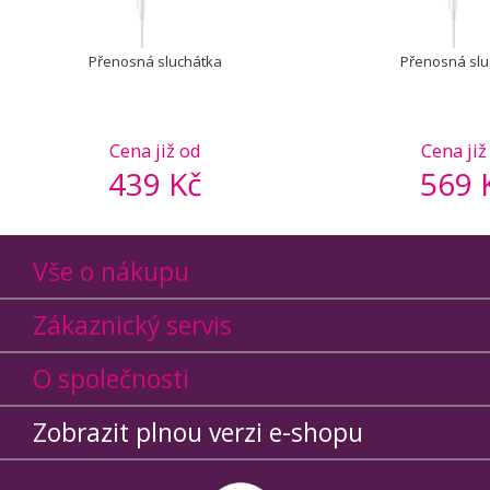
Přenosná sluchátka
Přenosná slu
Cena již od
Cena již
439 Kč
569 
Vše o nákupu
Zákaznický servis
O společnosti
Zobrazit plnou verzi e-shopu