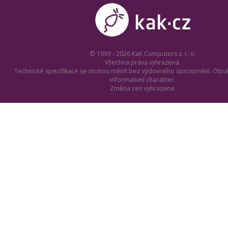
© 1999 - 2026 KaK Computers s. r. o.
Všechna práva vyhrazena.
Technické specifikace se mohou měnit bez výslovného upozornění. Obrá
informativní charakter.
Změna cen vyhrazena.