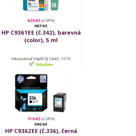
620 Kč
(s DPH)
987 Kč
HP C9361EE (č.342), barevná
(color), 5 ml
inkoustová náplň DJ 5440, 1510
Skladem
719 Kč
(s DPH)
996 Kč
HP C9362EE (č.336), černá