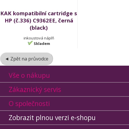
KAK kompatibilní cartridge s
HP (č.336) C9362EE, černá
(black)
inkoustová náplň
Skladem
◄ Zpět na průvodce
Vše o nákupu
Zákaznický servis
O společnosti
Zobrazit plnou verzi e-shopu