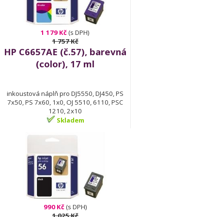
1 179 Kč
(s DPH)
1 757 Kč
HP C6657AE (č.57), barevná
(color), 17 ml
inkoustová náplň pro DJ5550, DJ450, PS
7x50, PS 7x60, 1x0, OJ 5510, 6110, PSC
1210, 2x10
Skladem
990 Kč
(s DPH)
1 025 Kč