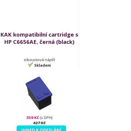
KAK kompatibilní cartridge s
HP C6656AE, černá (black)
inkoustová náplň
Skladem
359 Kč
(s DPH)
427 Kč
IHNED K ODESLÁNÍ