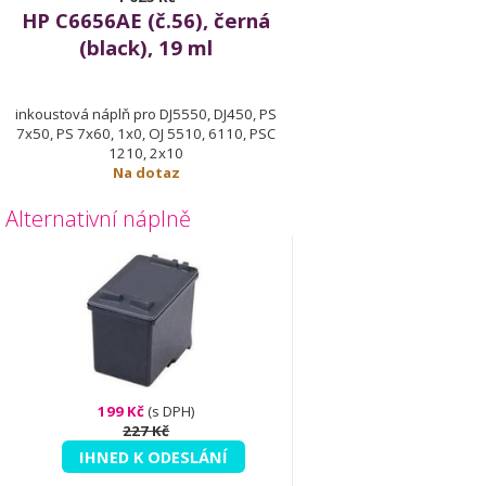
HP C6656AE (č.56), černá
(black), 19 ml
inkoustová náplň pro DJ5550, DJ450, PS
7x50, PS 7x60, 1x0, OJ 5510, 6110, PSC
1210, 2x10
Na dotaz
Alternativní náplně
199 Kč
(s DPH)
227 Kč
IHNED K ODESLÁNÍ