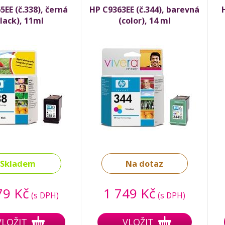
EE (č.338), černá
HP C9363EE (č.344), barevná
lack), 11ml
(color), 14 ml
Skladem
Na dotaz
79 Kč
1 749 Kč
(s DPH)
(s DPH)
VLOŽIT
VLOŽIT