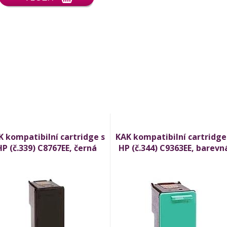
K kompatibilní cartridge s
KAK kompatibilní cartridge
HP (č.339) C8767EE, černá
HP (č.344) C9363EE, barevn
(black)
(color)