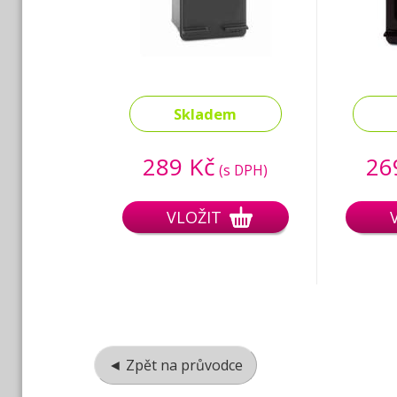
Skladem
289 Kč
26
(s DPH)
VLOŽIT
◄ Zpět na průvodce