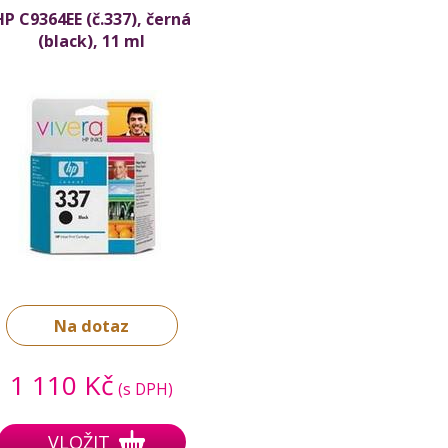
HP C9364EE (č.337), černá
(black), 11 ml
Na dotaz
1 110 Kč
(s DPH)
VLOŽIT