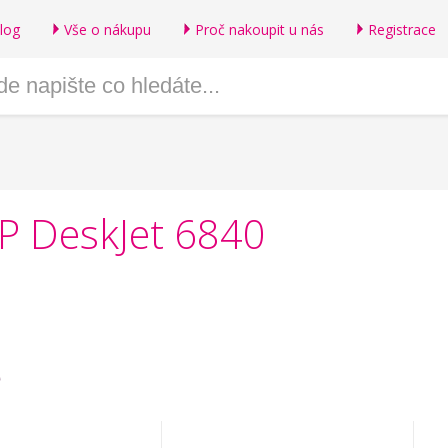
log
Vše o nákupu
Proč nakoupit u nás
Registrace
HP DeskJet 6840
ě