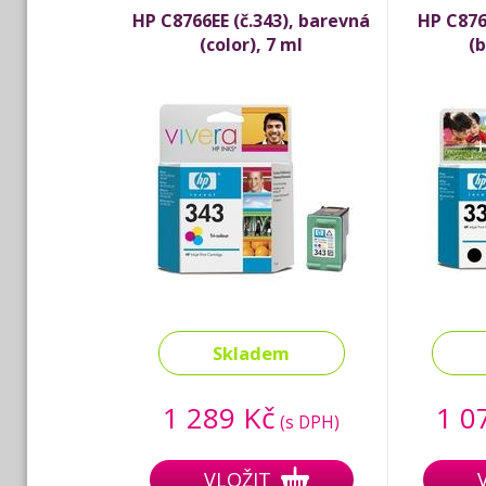
HP C8766EE (č.343), barevná
HP C8765
(color), 7 ml
(b
Skladem
1 289 Kč
1 0
(s DPH)
VLOŽIT