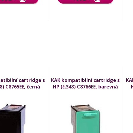
tibilní cartridge s
KAK kompatibilní cartridge s
KA
8) C8765EE, černá
HP (č.343) C8766EE, barevná
(black)
(color)