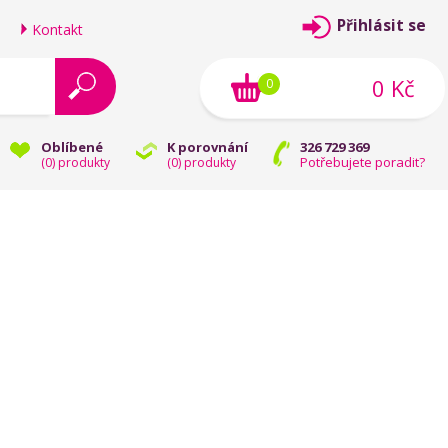
Přihlásit se
Kontakt
0 Kč
0
Oblíbené
K porovnání
326 729 369
Potřebujete poradit?
(
0
) produkty
(
0
) produkty