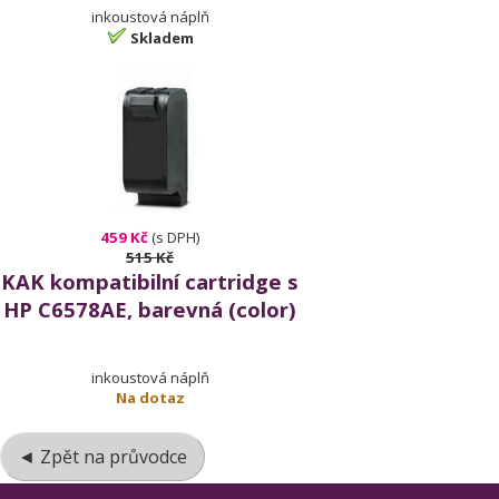
inkoustová náplň
Skladem
459 Kč
(s DPH)
515 Kč
KAK kompatibilní cartridge s
HP C6578AE, barevná (color)
inkoustová náplň
Na dotaz
◄ Zpět na průvodce