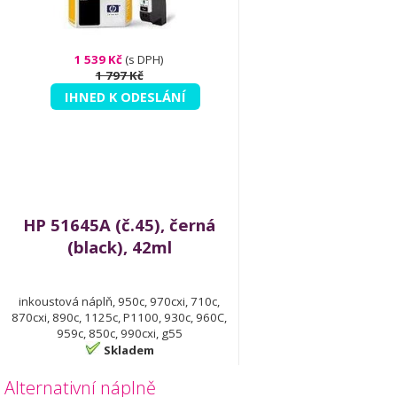
1 539 Kč
(s DPH)
1 797 Kč
IHNED K ODESLÁNÍ
HP 51645A (č.45), černá
(black), 42ml
inkoustová náplň, 950c, 970cxi, 710c,
870cxi, 890c, 1125c, P1100, 930c, 960C,
959c, 850c, 990cxi, g55
Skladem
Alternativní náplně