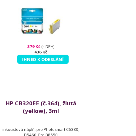
379 Kč
(s DPH)
436 Kč
IHNED K ODESLÁNÍ
HP CB320EE (č.364), žlutá
(yellow), 3ml
inkoustová náplň, pro Photosmart C6380,
D5460, Pro B8550