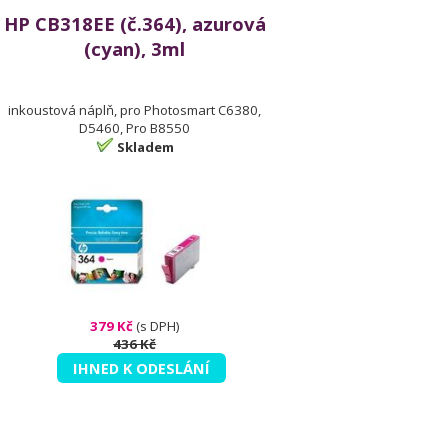
HP CB318EE (č.364), azurová
(cyan), 3ml
inkoustová náplň, pro Photosmart C6380,
D5460, Pro B8550
Skladem
379 Kč
(s DPH)
436 Kč
IHNED K ODESLÁNÍ