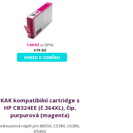
149 Kč
(s DPH)
171 Kč
IHNED K ODBĚRU
KAK kompatibilní cartridge s
HP CB324EE (č.364XL), čip,
purpurová (magenta)
inkoustová náplň pro B8550, C5380, C6380,
D5460