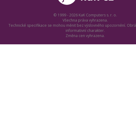
© 1999 - 2026 KaK Computers s. r. o.
Všechna práva vyhrazena.
Technické specifikace se mohou měnit bez výslovného upozornění. Obrá
informativní charakter.
Změna cen vyhrazena.