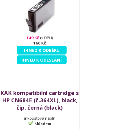
149 Kč
(s DPH)
160 Kč
IHNED K ODBĚRU
IHNED K ODESLÁNÍ
KAK kompatibilní cartridge s
HP CN684E (č.364XL), black,
čip, černá (black)
inkoustová náplň
Skladem