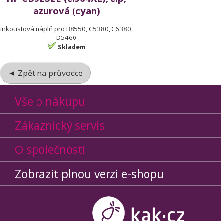
azurová (cyan)
inkoustová náplň pro B8550, C5380, C6380,
D5460
Skladem
◄ Zpět na průvodce
Vše o nákupu
Zákaznický servis
O společnosti
Zobrazit plnou verzi e-shopu