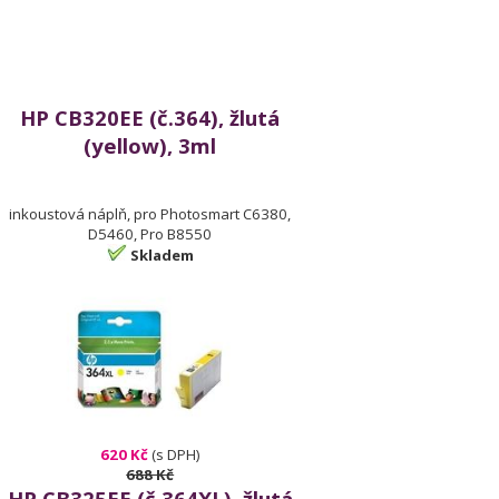
HP CB320EE (č.364), žlutá
(yellow), 3ml
inkoustová náplň, pro Photosmart C6380,
D5460, Pro B8550
Skladem
620 Kč
(s DPH)
688 Kč
HP CB325EE (č.364XL), žlutá