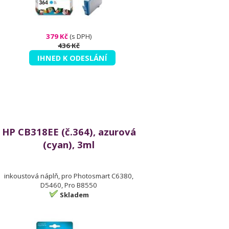
379 Kč
(s DPH)
436 Kč
IHNED K ODESLÁNÍ
HP CB318EE (č.364), azurová
(cyan), 3ml
inkoustová náplň, pro Photosmart C6380,
D5460, Pro B8550
Skladem