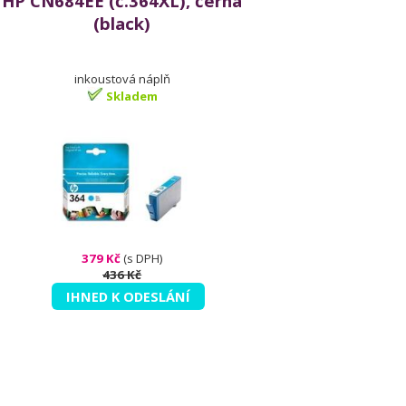
HP CN684EE (č.364XL), černá
(black)
inkoustová náplň
Skladem
379 Kč
(s DPH)
436 Kč
IHNED K ODESLÁNÍ