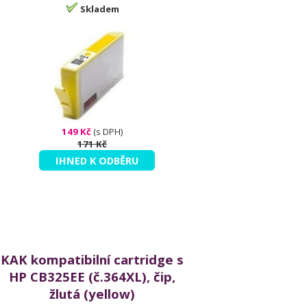
Skladem
149 Kč
(s DPH)
171 Kč
IHNED K ODBĚRU
KAK kompatibilní cartridge s
HP CB325EE (č.364XL), čip,
žlutá (yellow)