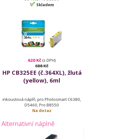
Skladem
620 Kč
(s DPH)
688 Kč
HP CB325EE (č.364XL), žlutá
(yellow), 6ml
inkoustová náplň, pro Photosmart C6380,
D5460, Pro B8550
Na dotaz
Alternativní náplně