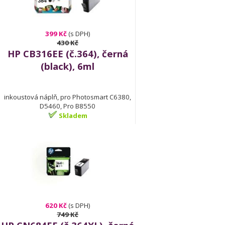
399 Kč
(s DPH)
430 Kč
HP CB316EE (č.364), černá
(black), 6ml
inkoustová náplň, pro Photosmart C6380,
D5460, Pro B8550
Skladem
620 Kč
(s DPH)
749 Kč