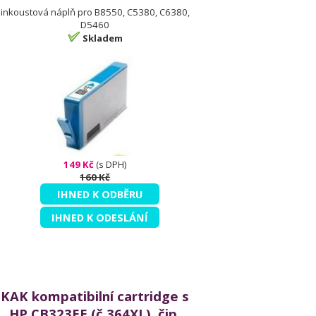
inkoustová náplň pro B8550, C5380, C6380,
D5460
Skladem
149 Kč
(s DPH)
160 Kč
IHNED K ODBĚRU
IHNED K ODESLÁNÍ
KAK kompatibilní cartridge s
HP CB323EE (č.364XL), čip,