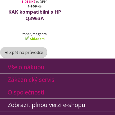
1 016 Kč
(s DPH)
1 169 Kč
KAK kompatibilní s HP
Q3963A
toner, magenta
Skladem
◄ Zpět na průvodce
Vše o nákupu
Zákaznický servis
O společnosti
Zobrazit plnou verzi e-shopu