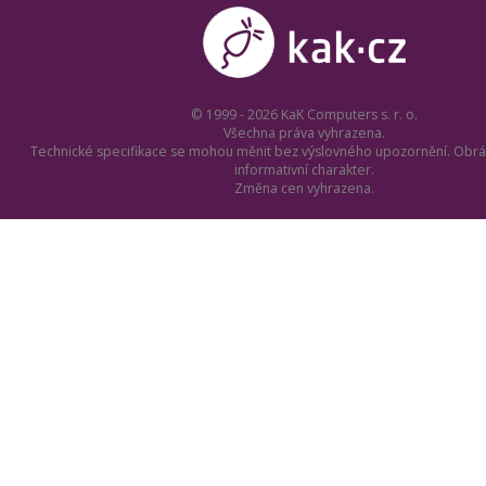
© 1999 - 2026 KaK Computers s. r. o.
Všechna práva vyhrazena.
Technické specifikace se mohou měnit bez výslovného upozornění. Obrá
informativní charakter.
Změna cen vyhrazena.