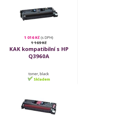
1 016 Kč
(s DPH)
1 169 Kč
KAK kompatibilní s HP
Q3960A
toner, black
Skladem