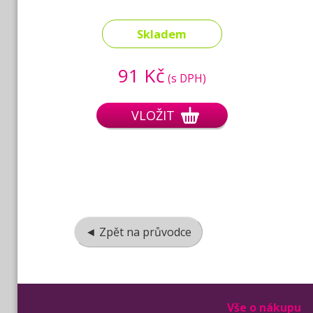
Skladem
91 Kč
(s DPH)
VLOŽIT
◄ Zpět na průvodce
Vše o nákupu