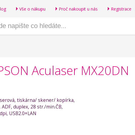
log
Vše o nákupu
Proč nakoupit u nás
Registrace
 EPSON Aculaser MX20DN
aserová, tiskárna/ skener/ kopírka,
 ADF, duplex, 28 str./min.ČB,
dpi, USB2.0+LAN