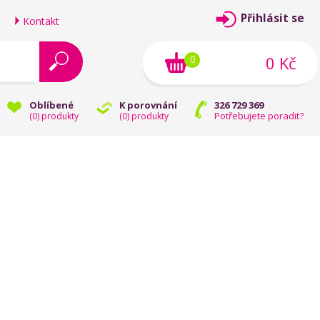
Přihlásit se
Kontakt
0 Kč
0
Oblíbené
K porovnání
326 729 369
Potřebujete poradit?
(
0
) produkty
(
0
) produkty