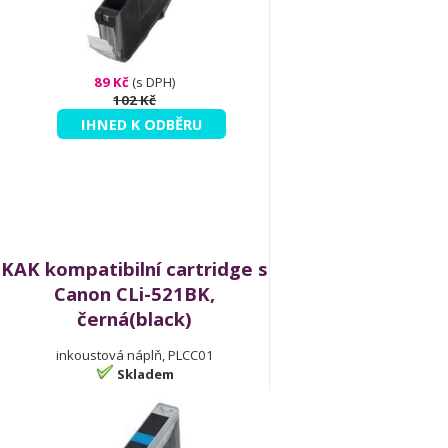
89 Kč
(s DPH)
102 Kč
IHNED K ODBĚRU
KAK kompatibilní cartridge s
Canon CLi-521BK,
černá(black)
inkoustová náplň, PLCC01
Skladem