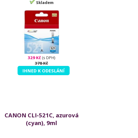
Skladem
329 Kč
(s DPH)
378 Kč
IHNED K ODESLÁNÍ
CANON CLI-521C, azurová
(cyan), 9ml