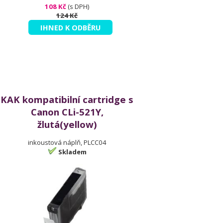
108 Kč
(s DPH)
124 Kč
IHNED K ODBĚRU
KAK kompatibilní cartridge s
Canon CLi-521Y,
žlutá(yellow)
inkoustová náplň, PLCC04
Skladem