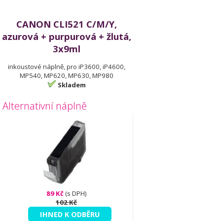
CANON CLI521 C/M/Y,
azurová + purpurová + žlutá,
3x9ml
inkoustové náplně, pro iP3600, iP4600,
MP540, MP620, MP630, MP980
Skladem
Alternativní náplně
89 Kč
(s DPH)
102 Kč
IHNED K ODBĚRU