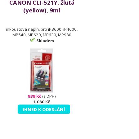
CANON CLI-521Y, žlutá
(yellow), 9ml
inkoustová náplň, pro iP3600, iP4600,
MP540, MP620, MP630, MP980
Skladem
939 Kč
(s DPH)
1 080 Kč
IHNED K ODESLÁNÍ