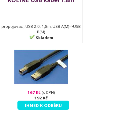
propojovací, USB 2.0, 1,8m, USB A(M)->USB
B(M)
Skladem
167 Kč
(s DPH)
192 Kč
IHNED K ODBĚRU