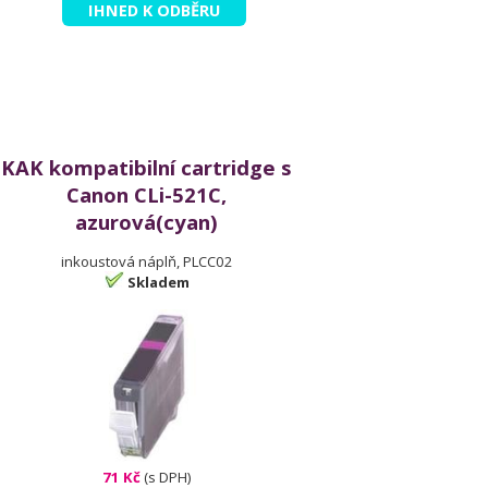
IHNED K ODBĚRU
KAK kompatibilní cartridge s
Canon CLi-521C,
azurová(cyan)
inkoustová náplň, PLCC02
Skladem
71 Kč
(s DPH)