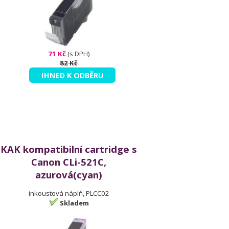
71 Kč
(s DPH)
82 Kč
IHNED K ODBĚRU
KAK kompatibilní cartridge s
Canon CLi-521C,
azurová(cyan)
inkoustová náplň, PLCC02
Skladem