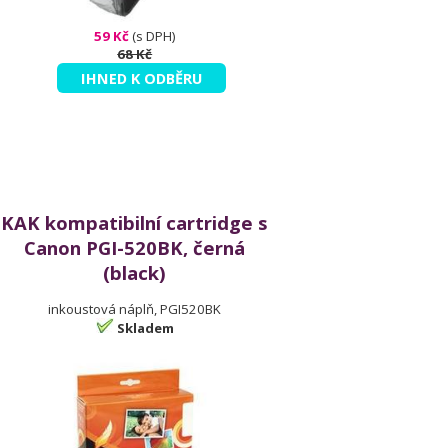
59 Kč
(s DPH)
68 Kč
IHNED K ODBĚRU
KAK kompatibilní cartridge s
Canon PGI-520BK, černá
(black)
inkoustová náplň, PGI520BK
Skladem