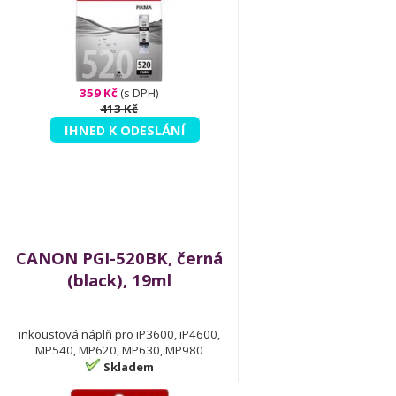
359 Kč
(s DPH)
413 Kč
IHNED K ODESLÁNÍ
CANON PGI-520BK, černá
(black), 19ml
inkoustová náplň pro iP3600, iP4600,
MP540, MP620, MP630, MP980
Skladem