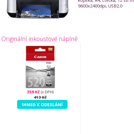
kopírka, A4, čtečka, 12 str./
9600x2400dpi, USB2.0
Originální inkoustové náplně
359 Kč
(s DPH)
413 Kč
IHNED K ODESLÁNÍ