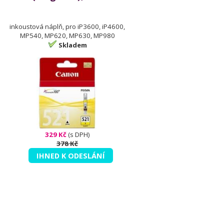
inkoustová náplň, pro iP3600, iP4600,
MP540, MP620, MP630, MP980
Skladem
329 Kč
(s DPH)
378 Kč
IHNED K ODESLÁNÍ