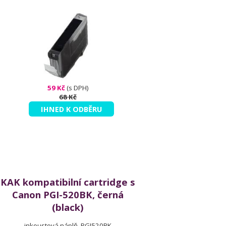
59 Kč
(s DPH)
68 Kč
IHNED K ODBĚRU
KAK kompatibilní cartridge s
Canon PGI-520BK, černá
(black)
inkoustová náplň, PGI520BK