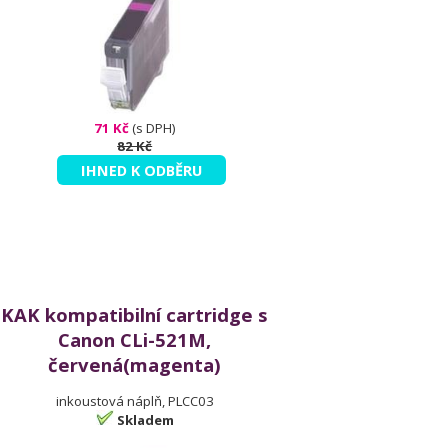
71 Kč
(s DPH)
82 Kč
IHNED K ODBĚRU
KAK kompatibilní cartridge s
Canon CLi-521M,
červená(magenta)
inkoustová náplň, PLCC03
Skladem