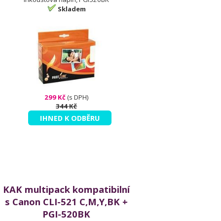
Skladem
299 Kč
(s DPH)
344 Kč
IHNED K ODBĚRU
KAK multipack kompatibilní
s Canon CLI-521 C,M,Y,BK +
PGI-520BK