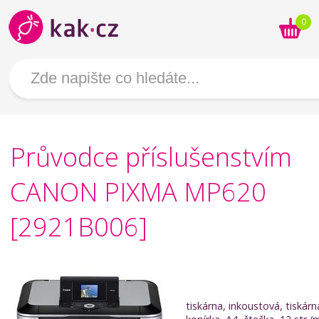
0
Průvodce příslušenstvím
CANON PIXMA MP620
[2921B006]
tiskárna, inkoustová, tiskárn