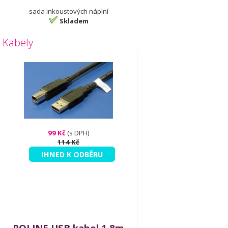
sada inkoustových náplní
Skladem
Kabely
99 Kč
(s DPH)
114 Kč
IHNED K ODBĚRU
ROLINE USB kabel 1.8m