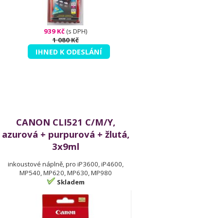
939 Kč
(s DPH)
1 080 Kč
IHNED K ODESLÁNÍ
CANON CLI521 C/M/Y,
azurová + purpurová + žlutá,
3x9ml
inkoustové náplně, pro iP3600, iP4600,
MP540, MP620, MP630, MP980
Skladem