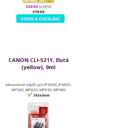
329 Kč
(s DPH)
378 Kč
IHNED K ODESLÁNÍ
CANON CLI-521Y, žlutá
(yellow), 9ml
inkoustová náplň, pro iP3600, iP4600,
MP540, MP620, MP630, MP980
Skladem