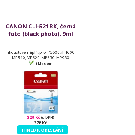
CANON CLI-521BK, černá
foto (black photo), 9ml
inkoustová náplň, pro iP3600, iP4600,
MP540, MP620, MP630, MP980
Skladem
329 Kč
(s DPH)
378 Kč
IHNED K ODESLÁNÍ