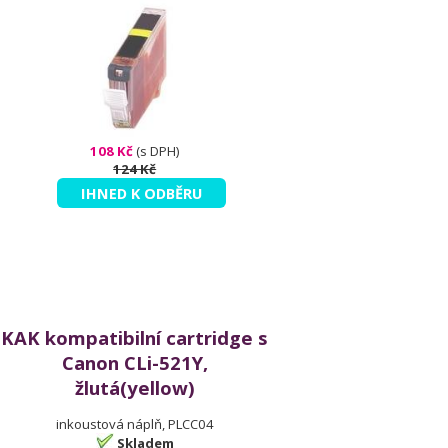
108 Kč
(s DPH)
124 Kč
IHNED K ODBĚRU
KAK kompatibilní cartridge s
Canon CLi-521Y,
žlutá(yellow)
inkoustová náplň, PLCC04
Skladem