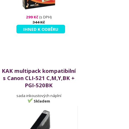
299 Kč
(s DPH)
344 Kč
IHNED K ODBĚRU
KAK multipack kompatibilní
s Canon CLI-521 C,M,Y,BK +
PGI-520BK
sada inkoustových náplní
Skladem