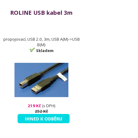
ROLINE USB kabel 3m
propojovací, USB 2.0, 3m, USB A(M)->USB
B(M)
Skladem
219 Kč
(s DPH)
252 Kč
IHNED K ODBĚRU