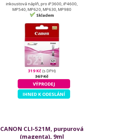
inkoustová náplň, pro iP3600, iP4600,
MP540, MP620, MP630, MP980
Skladem
319 Kč
(s DPH)
367 Kč
VÝPRODEJ
IHNED K ODESLÁNÍ
CANON CLI-521M, purpurová
(magenta), 9ml