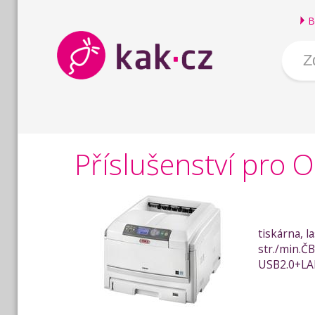
B
Příslušenství pro 
tiskárna, 
str./min.Č
USB2.0+L