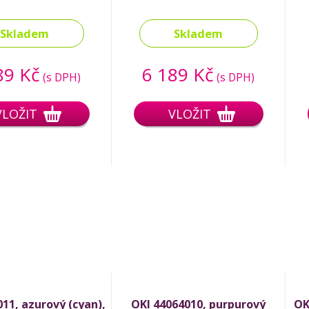
Skladem
Skladem
89 Kč
6 189 Kč
(s DPH)
(s DPH)
VLOŽIT
VLOŽIT
11, azurový (cyan),
OKI 44064010, purpurový
OK