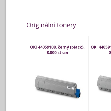
Originální tonery
OKI 44059108, černý (black),
OKI 440591
8.000 stran
8