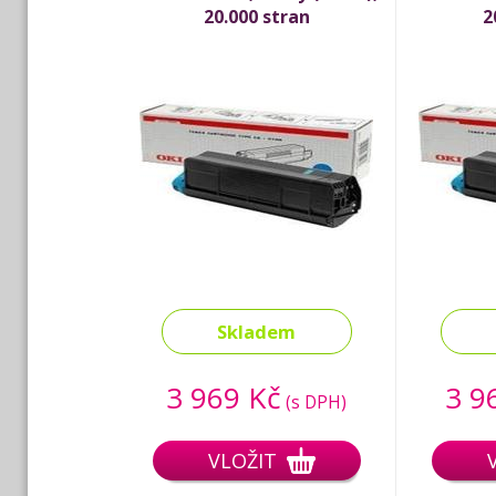
20.000 stran
2
Skladem
3 969 Kč
3 9
(s DPH)
VLOŽIT