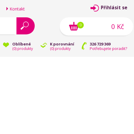
Přihlásit se
Kontakt
0 Kč
0
Oblíbené
K porovnání
326 729 369
Potřebujete poradit?
(
0
) produkty
(
0
) produkty