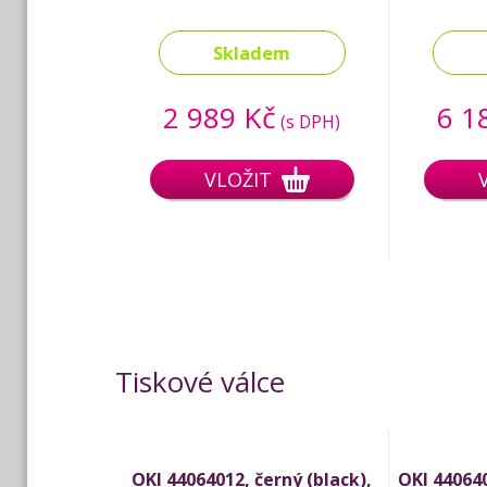
Skladem
2 989 Kč
6 1
(s DPH)
VLOŽIT
Tiskové válce
OKI 44064012, černý (black),
OKI 440640