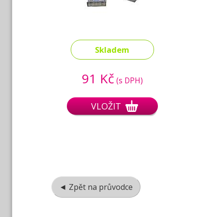
Skladem
91 Kč
(s DPH)
VLOŽIT
◄ Zpět na průvodce