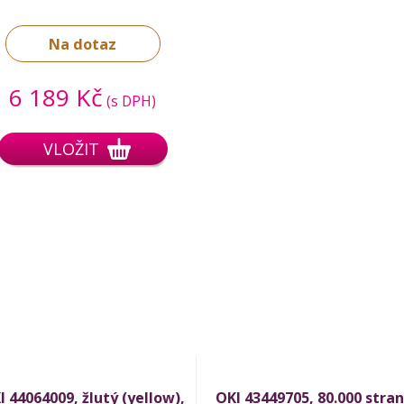
Na dotaz
6 189 Kč
(s DPH)
VLOŽIT
I 44064009, žlutý (yellow),
OKI 43449705, 80.000 stran