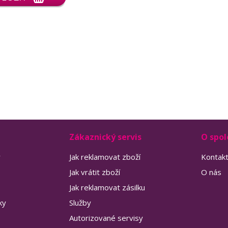
Zákaznický servis
O spol
y
Jak reklamovat zboží
Kontak
Jak vrátit zboží
O nás
Jak reklamovat zásilku
ky
Služby
Autorizované servisy