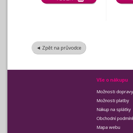
◄ Zpět na průvodce
Vše o nákupu
Možnosti doprav
Možnosti platby
Nákup na splátky
Obchodní podmín
Mapa webu