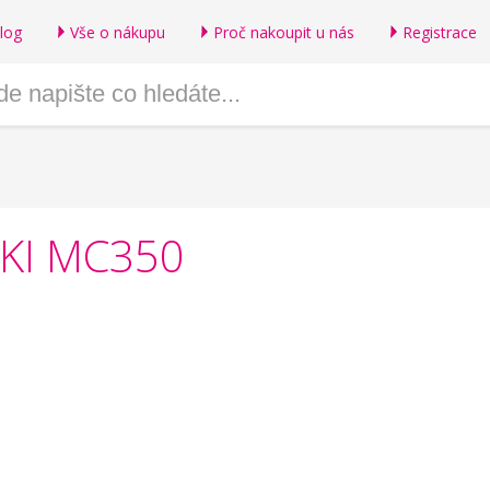
log
Vše o nákupu
Proč nakoupit u nás
Registrace
OKI MC350