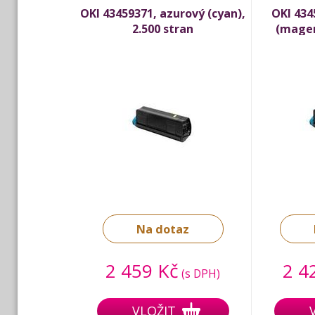
OKI 43459371, azurový (cyan),
OKI 434
2.500 stran
(magen
Na dotaz
2 459 Kč
2 4
(s DPH)
VLOŽIT