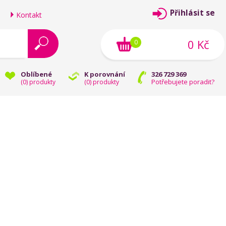
Přihlásit se
Kontakt
0 Kč
0
Oblíbené
K porovnání
326 729 369
Potřebujete poradit?
(
0
) produkty
(
0
) produkty