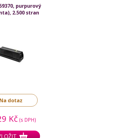
59370, purpurový
ta), 2.500 stran
Na dotaz
29 Kč
(s DPH)
VLOŽIT