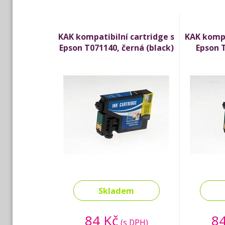
KAK kompatibilní cartridge s
KAK kompa
Epson T071140, černá (black)
Epson 
Skladem
84 Kč
84
(s DPH)