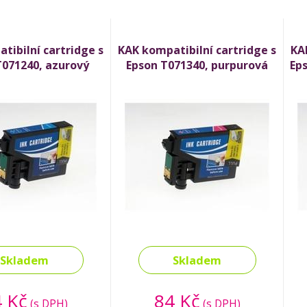
tibilní cartridge s
KAK kompatibilní cartridge s
KA
T071240, azurový
Epson T071340, purpurová
Eps
(cyan)
(magenta)
Skladem
Skladem
 Kč
84 Kč
(s DPH)
(s DPH)