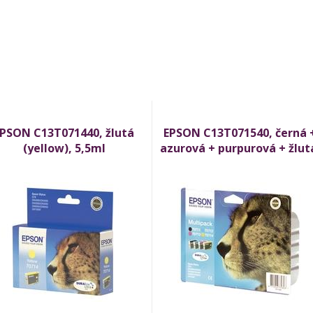
PSON C13T071440, žlutá
EPSON C13T071540, černá 
(yellow), 5,5ml
azurová + purpurová + žlut
multipack