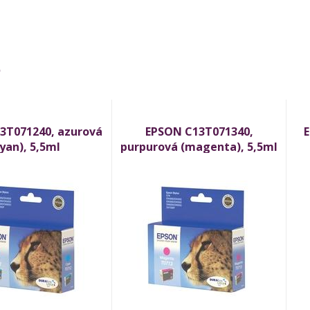
ě
3T071240, azurová
EPSON C13T071340,
E
cyan), 5,5ml
purpurová (magenta), 5,5ml