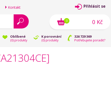
Přihlásit se
Kontakt
0 Kč
0
Oblíbené
K porovnání
326 729 369
Potřebujete poradit?
(
0
) produkty
(
0
) produkty
1CA21304CE]