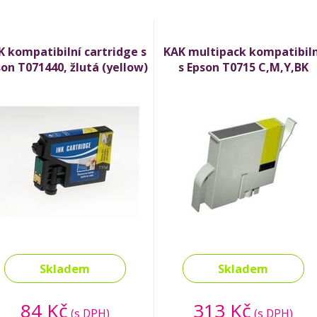
K kompatibilní cartridge s
KAK multipack kompatibiln
on T071440, žlutá (yellow)
s Epson T0715 C,M,Y,BK
Skladem
Skladem
84 Kč
313 Kč
(s DPH)
(s DPH)