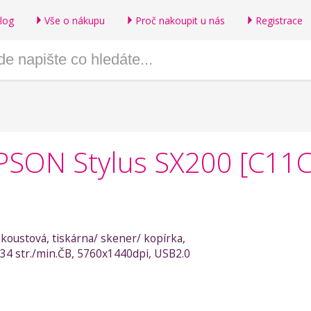
log
Vše o nákupu
Proč nakoupit u nás
Registrace
 EPSON Stylus SX200 [C1
nkoustová, tiskárna/ skener/ kopírka,
, 34 str./min.ČB, 5760x1440dpi, USB2.0