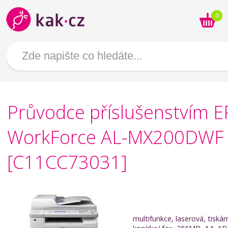
0
Průvodce příslušenstvím 
WorkForce AL-MX200DWF
[C11CC73031]
multifunkce, laserová, tiskár