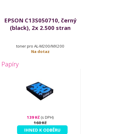
EPSON C13S050710, černý
(black), 2x 2.500 stran
toner pro AL-M200/MX200
Na dotaz
Papíry
139 Kč
(s DPH)
160 Kč
IHNED K ODBĚRU