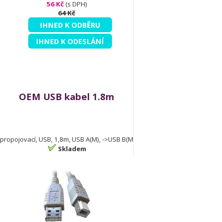
56 Kč
(s DPH)
64 Kč
IHNED K ODBĚRU
IHNED K ODESLÁNÍ
OEM USB kabel 1.8m
propojovací, USB, 1,8m, USB A(M), ->USB B(M
Skladem