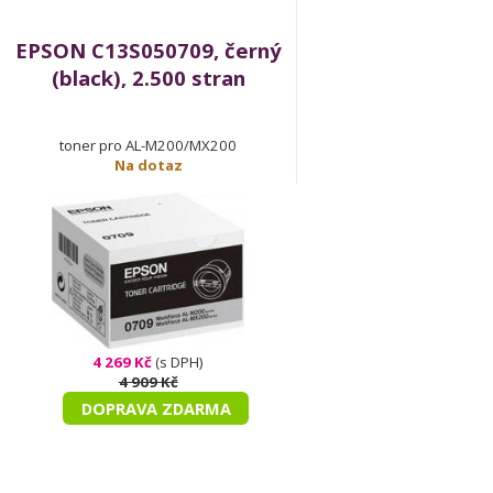
EPSON C13S050709, černý
(black), 2.500 stran
toner pro AL-M200/MX200
Na dotaz
4 269 Kč
(s DPH)
4 909 Kč
DOPRAVA ZDARMA