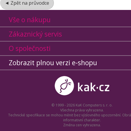
◄ Zpět na průvodce
Vše o nákupu
Zákaznický servis
O společnosti
Zobrazit plnou verzi e-shopu
© 1999 - 2026 KaK Computers s. r. o.
Všechna práva vyhrazena.
Technické specifikace se mohou měnit bez výslovného upozornění. Obrá
informativní charakter.
Změna cen vyhrazena.