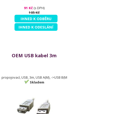
91 Kč
(s DPH)
105 Kč
IHNED K ODBĚRU
IHNED K ODESLÁNÍ
OEM USB kabel 3m
propojovací, USB, 3m, USB A(M), ->USB B(M
Skladem