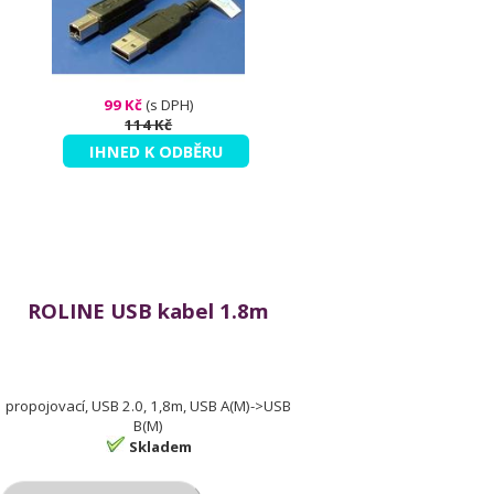
99 Kč
(s DPH)
114 Kč
IHNED K ODBĚRU
ROLINE USB kabel 1.8m
propojovací, USB 2.0, 1,8m, USB A(M)->USB
B(M)
Skladem