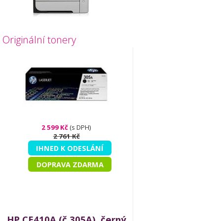
Originální tonery
2 599 Kč
(s DPH)
2 761 Kč
IHNED K ODESLÁNÍ
DOPRAVA ZDARMA
HP CE410A (č.305A), černý