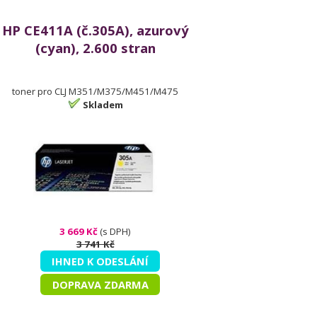
HP CE411A (č.305A), azurový
(cyan), 2.600 stran
toner pro CLJ M351/M375/M451/M475
Skladem
3 669 Kč
(s DPH)
3 741 Kč
IHNED K ODESLÁNÍ
DOPRAVA ZDARMA