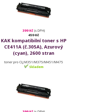
399 Kč
(s DPH)
459 Kč
KAK kompatibilní toner s HP
CE411A (č.305A), Azurový
(cyan), 2600 stran
toner pro CLJ M351/M375/M451/M475
Skladem
399 Kč
(s DPH)