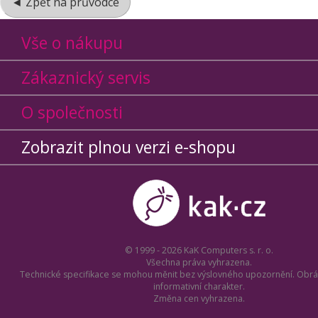
◄ Zpět na průvodce
Vše o nákupu
Zákaznický servis
O společnosti
Zobrazit plnou verzi e-shopu
© 1999 - 2026 KaK Computers s. r. o.
Všechna práva vyhrazena.
Technické specifikace se mohou měnit bez výslovného upozornění. Obrá
informativní charakter.
Změna cen vyhrazena.