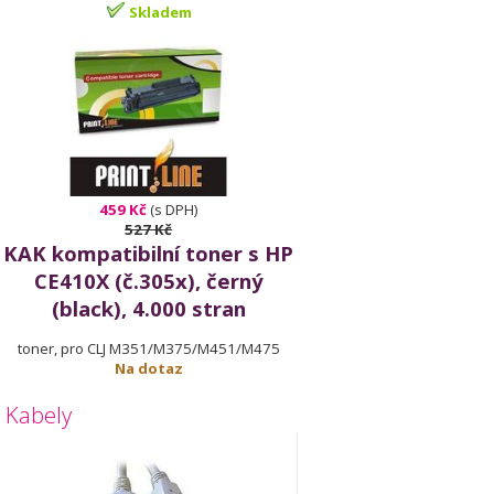
Skladem
459 Kč
(s DPH)
527 Kč
KAK kompatibilní toner s HP
CE410X (č.305x), černý
(black), 4.000 stran
toner, pro CLJ M351/M375/M451/M475
Na dotaz
Kabely