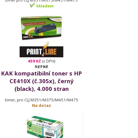
toner pro CLJ M351/M375/M451/M475
Skladem
459 Kč
(s DPH)
527 Kč
KAK kompatibilní toner s HP
CE410X (č.305x), černý
(black), 4.000 stran
toner, pro CLJ M351/M375/M451/M475
Na dotaz