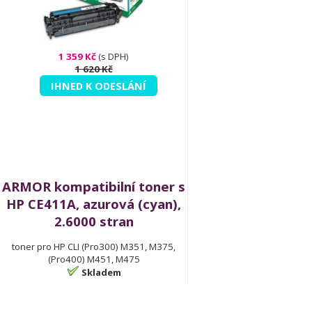
1 359 Kč
(s DPH)
1 620 Kč
IHNED K ODESLÁNÍ
ARMOR kompatibilní toner s
HP CE411A, azurová (cyan),
2.6000 stran
toner pro HP CLI (Pro300) M351, M375,
(Pro400) M451, M475
Skladem