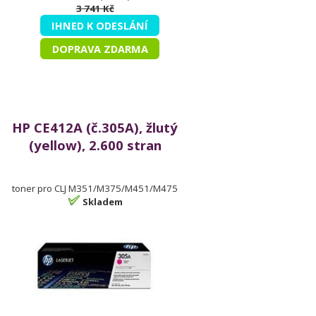
3 741 Kč
IHNED K ODESLÁNÍ
DOPRAVA ZDARMA
HP CE412A (č.305A), žlutý
(yellow), 2.600 stran
toner pro CLJ M351/M375/M451/M475
Skladem