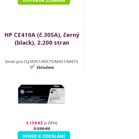
DOPRAVA ZDARMA
HP CE410A (č.305A), černý
(black), 2.200 stran
toner pro CLJ M351/M375/M451/M475
Skladem
3 159 Kč
(s DPH)
3 226 Kč
IHNED K ODESLÁNÍ