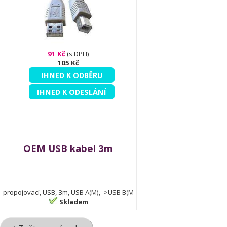
91 Kč
(s DPH)
105 Kč
IHNED K ODBĚRU
IHNED K ODESLÁNÍ
OEM USB kabel 3m
propojovací, USB, 3m, USB A(M), ->USB B(M
Skladem