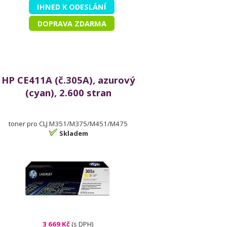
IHNED K ODESLÁNÍ
DOPRAVA ZDARMA
HP CE411A (č.305A), azurový
(cyan), 2.600 stran
toner pro CLJ M351/M375/M451/M475
Skladem
3 669 Kč
(s DPH)