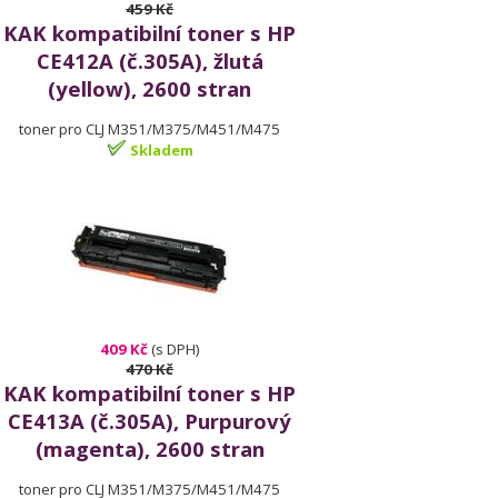
459 Kč
KAK kompatibilní toner s HP
CE412A (č.305A), žlutá
(yellow), 2600 stran
toner pro CLJ M351/M375/M451/M475
Skladem
409 Kč
(s DPH)
470 Kč
KAK kompatibilní toner s HP
CE413A (č.305A), Purpurový
(magenta), 2600 stran
toner pro CLJ M351/M375/M451/M475