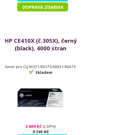
DOPRAVA ZDARMA
HP CE410X (č.305X), černý
(black), 4000 stran
toner pro CLJ M351/M375/M451/M475
Skladem
3 669 Kč
(s DPH)
3 741 Kč