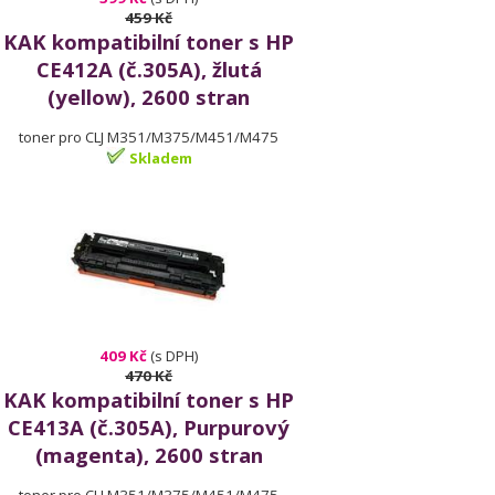
459 Kč
KAK kompatibilní toner s HP
CE412A (č.305A), žlutá
(yellow), 2600 stran
toner pro CLJ M351/M375/M451/M475
Skladem
409 Kč
(s DPH)
470 Kč
KAK kompatibilní toner s HP
CE413A (č.305A), Purpurový
(magenta), 2600 stran