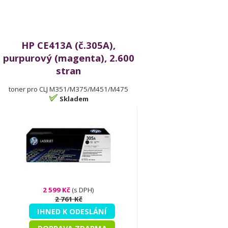
HP CE413A (č.305A),
purpurový (magenta), 2.600
stran
toner pro CLJ M351/M375/M451/M475
Skladem
2 599 Kč
(s DPH)
2 761 Kč
IHNED K ODESLÁNÍ