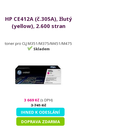
HP CE412A (č.305A), žlutý
(yellow), 2.600 stran
toner pro CLJ M351/M375/M451/M475
Skladem
3 669 Kč
(s DPH)
3 741 Kč
IHNED K ODESLÁNÍ
DOPRAVA ZDARMA