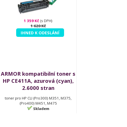
1 359 Kč
(s DPH)
1 620 Kč
IHNED K ODESLÁNÍ
ARMOR kompatibilní toner s
HP CE411A, azurová (cyan),
2.6000 stran
toner pro HP CLI (Pro300) M351, M375,
(Pro400) M451, M475
Skladem