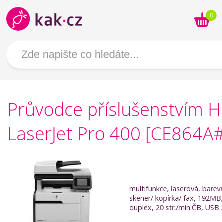
0
Průvodce příslušenstvím 
LaserJet Pro 400 [CE864A
multifunkce, laserová, barev
skener/ kopírka/ fax, 192MB
duplex, 20 str./min.ČB, USB 