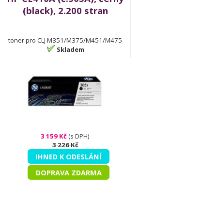
(black), 2.200 stran
toner pro CLJ M351/M375/M451/M475
Skladem
3 159 Kč
(s DPH)
3 226 Kč
IHNED K ODESLÁNÍ
DOPRAVA ZDARMA