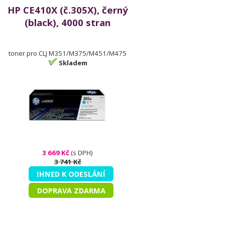
HP CE410X (č.305X), černý
(black), 4000 stran
toner pro CLJ M351/M375/M451/M475
Skladem
3 669 Kč
(s DPH)
3 741 Kč
IHNED K ODESLÁNÍ
DOPRAVA ZDARMA