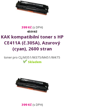
399 Kč
(s DPH)
459 Kč
KAK kompatibilní toner s HP
CE411A (č.305A), Azurový
(cyan), 2600 stran
toner pro CLJ M351/M375/M451/M475
Skladem
399 Kč
(s DPH)