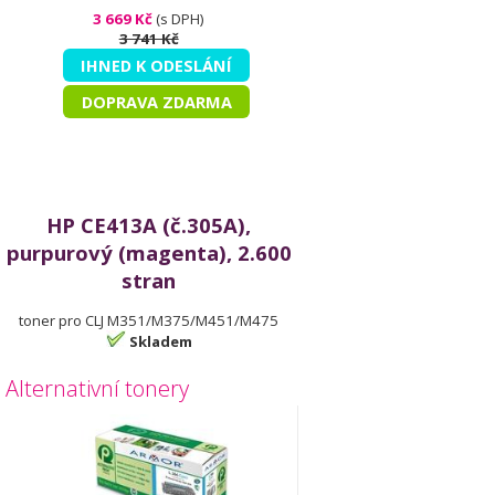
3 669 Kč
(s DPH)
3 741 Kč
IHNED K ODESLÁNÍ
DOPRAVA ZDARMA
HP CE413A (č.305A),
purpurový (magenta), 2.600
stran
toner pro CLJ M351/M375/M451/M475
Skladem
Alternativní tonery