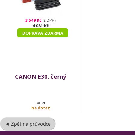
3 549 Kč
(s DPH)
4 081 Kč
DOPRAVA ZDARMA
CANON E30, černý
toner
Na dotaz
◄ Zpět na průvodce