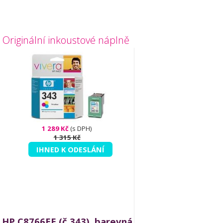
Originální inkoustové náplně
1 289 Kč
(s DPH)
1 315 Kč
IHNED K ODESLÁNÍ
HP C8766EE (č.343), barevná