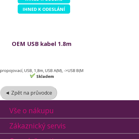
IHNED K ODESLÁNÍ
OEM USB kabel 1.8m
propojovací, USB, 1,8m, USB A(M), ->USB B(M
Skladem
◄ Zpět na průvodce
Vše o nákupu
Zákaznický servis