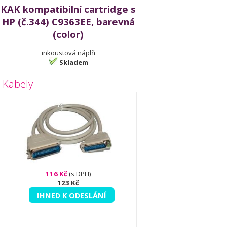
KAK kompatibilní cartridge s
HP (č.344) C9363EE, barevná
(color)
inkoustová náplň
Skladem
Kabely
116 Kč
(s DPH)
123 Kč
IHNED K ODESLÁNÍ