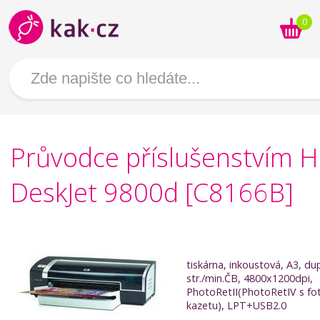
0
Průvodce příslušenstvím 
DeskJet 9800d [C8166B]
tiskárna, inkoustová, A3, du
str./min.ČB, 4800x1200dpi,
PhotoRetII(PhotoRetIV s fo
kazetu), LPT+USB2.0