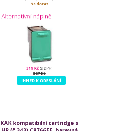
Na dotaz
Alternativní náplně
319 Kč
(s DPH)
367 Kč
IHNED K ODESLÁNÍ
KAK kompatibilní cartridge s
HP (č.343) C8766EE, barevná