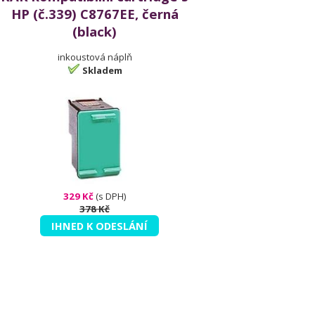
HP (č.339) C8767EE, černá
(black)
inkoustová náplň
Skladem
329 Kč
(s DPH)
378 Kč
IHNED K ODESLÁNÍ