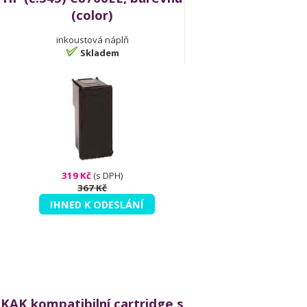
(color)
inkoustová náplň
Skladem
319 Kč
(s DPH)
367 Kč
IHNED K ODESLÁNÍ
KAK kompatibilní cartridge s