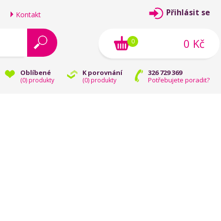
Přihlásit se
Kontakt
0 Kč
0
Oblíbené
K porovnání
326 729 369
Potřebujete poradit?
(
0
) produkty
(
0
) produkty