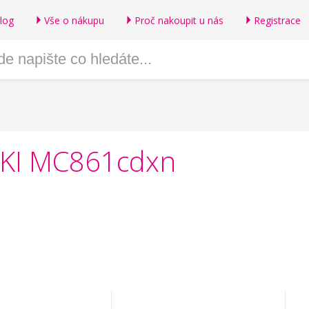
log
Vše o nákupu
Proč nakoupit u nás
Registrace
 OKI MC861cdxn