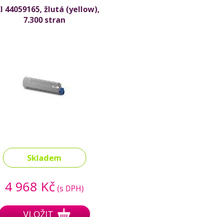
I 44059165, žlutá (yellow),
7.300 stran
Skladem
4 968 Kč
(s DPH)
VLOŽIT