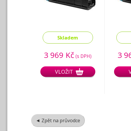
Skladem
3 969 Kč
3 9
(s DPH)
VLOŽIT
◄ Zpět na průvodce