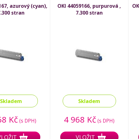
67, azurový (cyan),
OKI 44059166, purpurová ,
OK
.300 stran
7.300 stran
Skladem
Skladem
68 Kč
4 968 Kč
(s DPH)
(s DPH)
VLOŽIT
VLOŽIT