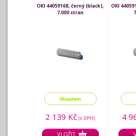
OKI 44059168, černý (black),
OKI 440591
7.000 stran
7
Skladem
2 139 Kč
4 9
(s DPH)
VLOŽIT