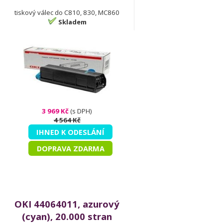
tiskový válec do C810, 830, MC860
Skladem
3 969 Kč
(s DPH)
4 564 Kč
IHNED K ODESLÁNÍ
DOPRAVA ZDARMA
OKI 44064011, azurový
(cyan), 20.000 stran