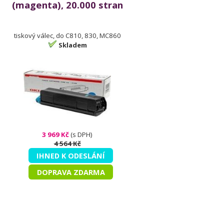
(magenta), 20.000 stran
tiskový válec, do C810, 830, MC860
Skladem
3 969 Kč
(s DPH)
4 564 Kč
IHNED K ODESLÁNÍ
DOPRAVA ZDARMA