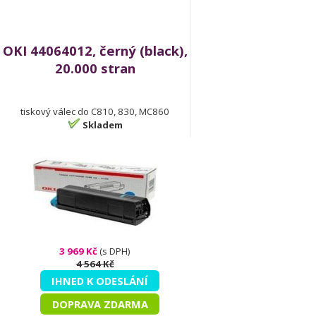
OKI 44064012, černý (black),
20.000 stran
tiskový válec do C810, 830, MC860
Skladem
3 969 Kč
(s DPH)
4 564 Kč
IHNED K ODESLÁNÍ
DOPRAVA ZDARMA