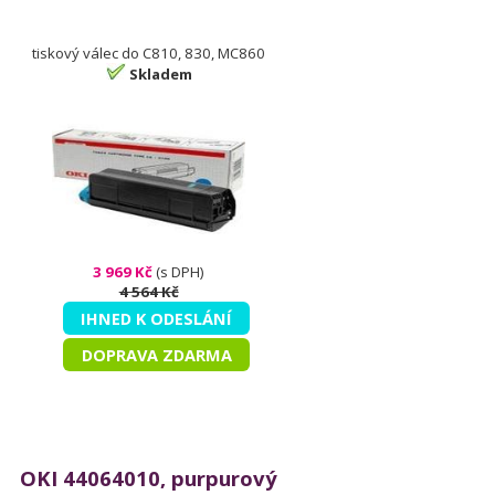
tiskový válec do C810, 830, MC860
Skladem
3 969 Kč
(s DPH)
4 564 Kč
IHNED K ODESLÁNÍ
DOPRAVA ZDARMA
OKI 44064010, purpurový