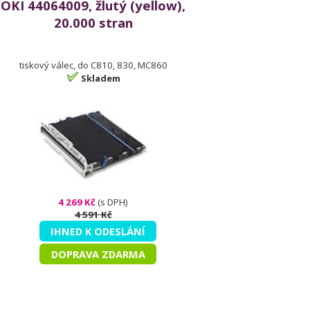
OKI 44064009, žlutý (yellow),
20.000 stran
tiskový válec, do C810, 830, MC860
Skladem
4 269 Kč
(s DPH)
4 591 Kč
IHNED K ODESLÁNÍ
DOPRAVA ZDARMA