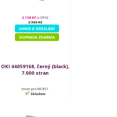
2 139 Kč
(s DPH)
2 303 Kč
IHNED K ODESLÁNÍ
DOPRAVA ZDARMA
OKI 44059168, černý (black),
7.000 stran
toner pro MC851
Skladem