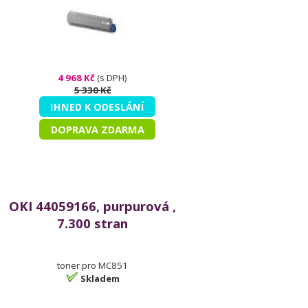
4 968 Kč
(s DPH)
5 330 Kč
IHNED K ODESLÁNÍ
DOPRAVA ZDARMA
OKI 44059166, purpurová ,
7.300 stran
toner pro MC851
Skladem