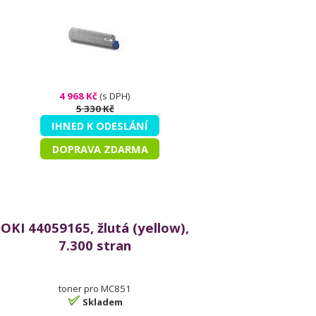
4 968 Kč
(s DPH)
5 330 Kč
IHNED K ODESLÁNÍ
DOPRAVA ZDARMA
OKI 44059165, žlutá (yellow),
7.300 stran
toner pro MC851
Skladem