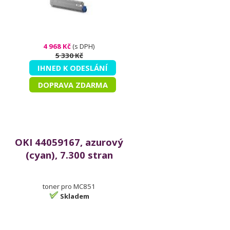
4 968 Kč
(s DPH)
5 330 Kč
IHNED K ODESLÁNÍ
DOPRAVA ZDARMA
OKI 44059167, azurový
(cyan), 7.300 stran
toner pro MC851
Skladem