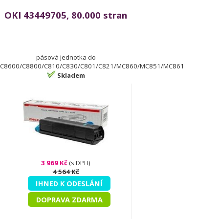
OKI 43449705, 80.000 stran
pásová jednotka do
C8600/C8800/C810/C830/C801/C821/MC860/MC851/MC861
Skladem
3 969 Kč
(s DPH)
4 564 Kč
IHNED K ODESLÁNÍ
DOPRAVA ZDARMA