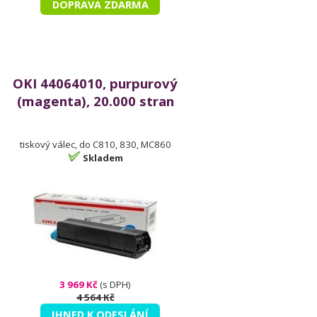
DOPRAVA ZDARMA
OKI 44064010, purpurový
(magenta), 20.000 stran
tiskový válec, do C810, 830, MC860
Skladem
3 969 Kč
(s DPH)
4 564 Kč
IHNED K ODESLÁNÍ