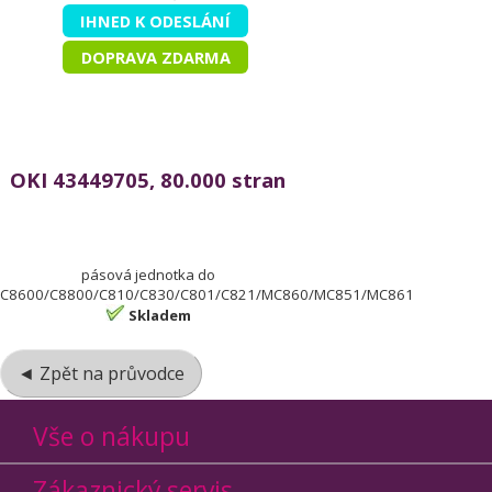
IHNED K ODESLÁNÍ
DOPRAVA ZDARMA
OKI 43449705, 80.000 stran
pásová jednotka do
C8600/C8800/C810/C830/C801/C821/MC860/MC851/MC861
Skladem
◄ Zpět na průvodce
Vše o nákupu
Zákaznický servis