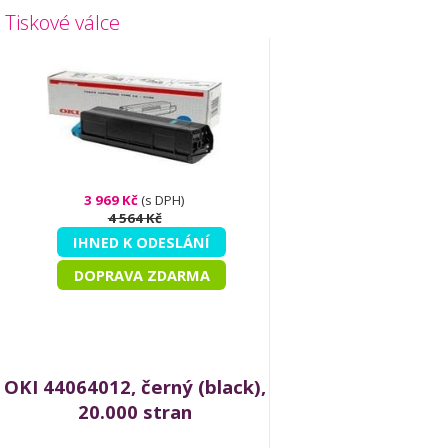
Tiskové válce
3 969 Kč
(s DPH)
4 564 Kč
IHNED K ODESLÁNÍ
DOPRAVA ZDARMA
OKI 44064012, černý (black),
20.000 stran