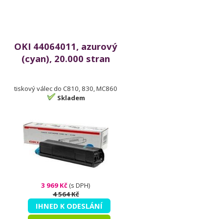
OKI 44064011, azurový
(cyan), 20.000 stran
tiskový válec do C810, 830, MC860
Skladem
3 969 Kč
(s DPH)
4 564 Kč
IHNED K ODESLÁNÍ