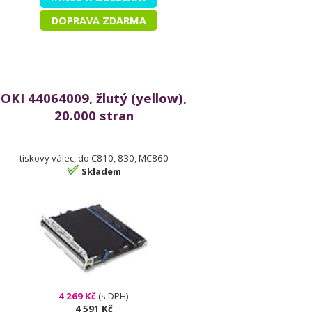
DOPRAVA ZDARMA
OKI 44064009, žlutý (yellow),
20.000 stran
tiskový válec, do C810, 830, MC860
Skladem
4 269 Kč
(s DPH)
4 591 Kč