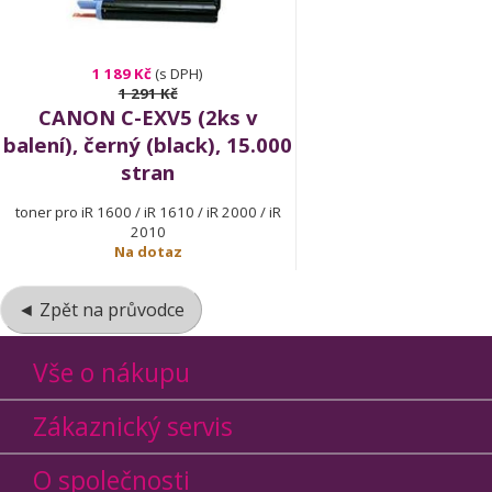
1 189 Kč
(s DPH)
1 291 Kč
CANON C-EXV5 (2ks v
balení), černý (black), 15.000
stran
toner pro iR 1600 / iR 1610 / iR 2000 / iR
2010
Na dotaz
◄ Zpět na průvodce
Vše o nákupu
Zákaznický servis
O společnosti