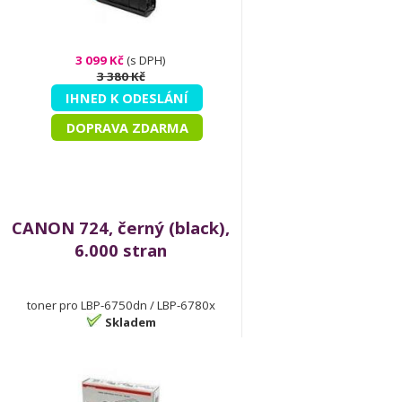
3 099 Kč
(s DPH)
3 380 Kč
IHNED K ODESLÁNÍ
DOPRAVA ZDARMA
CANON 724, černý (black),
6.000 stran
toner pro LBP-6750dn / LBP-6780x
Skladem