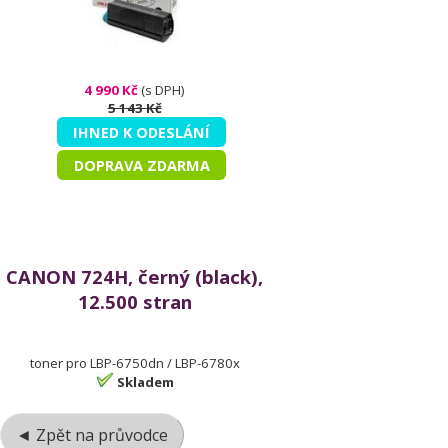
4 990 Kč
(s DPH)
5 143 Kč
IHNED K ODESLÁNÍ
DOPRAVA ZDARMA
CANON 724H, černý (black),
12.500 stran
toner pro LBP-6750dn / LBP-6780x
Skladem
◄ Zpět na průvodce