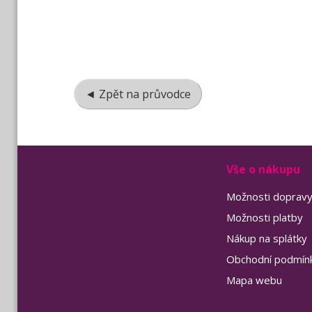
◄ Zpět na průvodce
Vše o nákupu
Možnosti doprav
Možnosti platby
Nákup na splátky
Obchodní podmín
Mapa webu