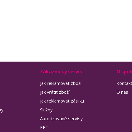
Zákaznický servis
O spol
y
Jak reklamovat zboží
Kontak
Jak vrátit zboží
O nás
Jak reklamovat zásilku
ky
Služby
Autorizované servisy
EET