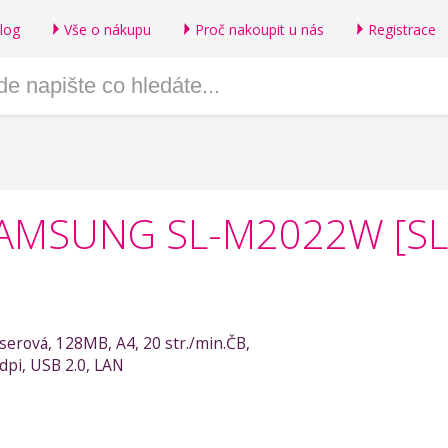
log
Vše o nákupu
Proč nakoupit u nás
Registrace
o SAMSUNG SL-M2022W [S
aserová, 128MB, A4, 20 str./min.ČB,
pi, USB 2.0, LAN