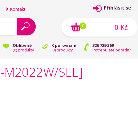
Přihlásit se
Kontakt
0 Kč
0
Oblíbené
K porovnání
326 729 369
Potřebujete poradit?
(
0
) produkty
(
0
) produkty
L-M2022W/SEE]