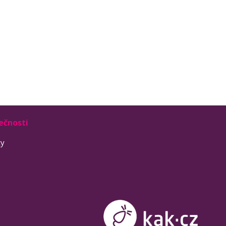
ečnosti
ty