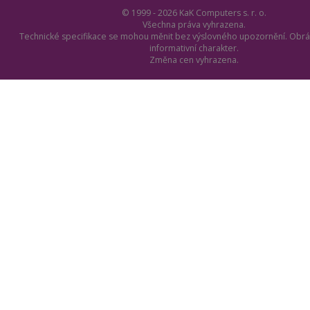
© 1999 - 2026 KaK Computers s. r. o.
Všechna práva vyhrazena.
Technické specifikace se mohou měnit bez výslovného upozornění. Obrá
informativní charakter.
Změna cen vyhrazena.