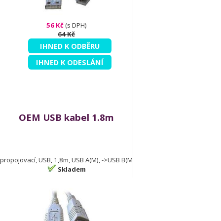
56 Kč
(s DPH)
64 Kč
IHNED K ODBĚRU
IHNED K ODESLÁNÍ
OEM USB kabel 1.8m
propojovací, USB, 1,8m, USB A(M), ->USB B(M
Skladem