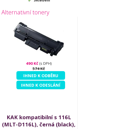
Skladem
Alternativní tonery
490 Kč
(s DPH)
574 Kč
IHNED K ODBĚRU
IHNED K ODESLÁNÍ
KAK kompatibilní s 116L
(MLT-D116L), černá (black),