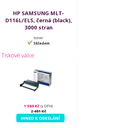
HP SAMSUNG MLT-
D116L/ELS, černá (black),
3000 stran
toner
Skladem
Tiskové válce
1 589 Kč
(s DPH)
2 481 Kč
IHNED K ODESLÁNÍ