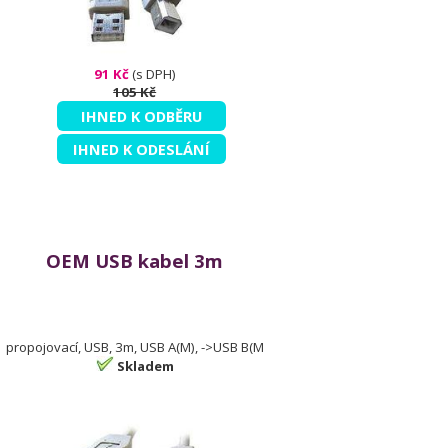
91 Kč
(s DPH)
105 Kč
IHNED K ODBĚRU
IHNED K ODESLÁNÍ
OEM USB kabel 3m
propojovací, USB, 3m, USB A(M), ->USB B(M
Skladem