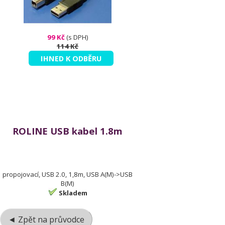
99 Kč
(s DPH)
114 Kč
IHNED K ODBĚRU
ROLINE USB kabel 1.8m
propojovací, USB 2.0, 1,8m, USB A(M)->USB
B(M)
Skladem
◄ Zpět na průvodce