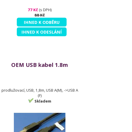
77 Kč
(s DPH)
88 Kč
IHNED K ODBĚRU
IHNED K ODESLÁNÍ
OEM USB kabel 1.8m
prodlužovací, USB, 1,8m, USB A(M), ->USB A
(F)
Skladem