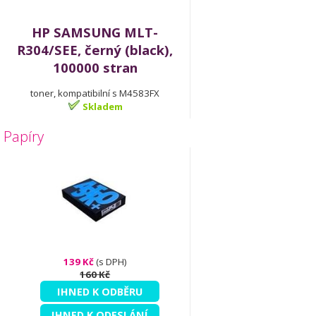
HP SAMSUNG MLT-
R304/SEE, černý (black),
100000 stran
toner, kompatibilní s M4583FX
Skladem
Papíry
139 Kč
(s DPH)
160 Kč
IHNED K ODBĚRU
IHNED K ODESLÁNÍ