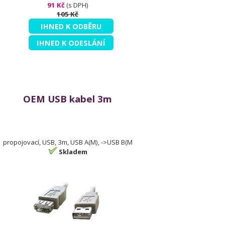
91 Kč
(s DPH)
105 Kč
IHNED K ODBĚRU
IHNED K ODESLÁNÍ
OEM USB kabel 3m
propojovací, USB, 3m, USB A(M), ->USB B(M
Skladem