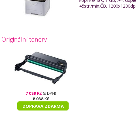
kopírka/ fax, 1 GB, A4, dupl
45str./min.ČB, 1200x1200dpi
Originální tonery
7 089 Kč
(s DPH)
8 038 Kč
DOPRAVA ZDARMA