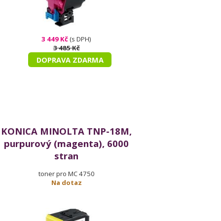
3 449 Kč
(s DPH)
3 485 Kč
DOPRAVA ZDARMA
KONICA MINOLTA TNP-18M,
purpurový (magenta), 6000
stran
toner pro MC 4750
Na dotaz