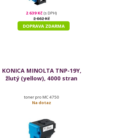
2 639 Kč
(s DPH)
2 662 Kč
DOPRAVA ZDARMA
KONICA MINOLTA TNP-19Y,
žlutý (yellow), 4000 stran
toner pro MC 4750
Na dotaz