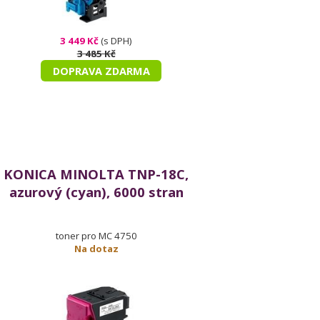
3 449 Kč
(s DPH)
3 485 Kč
DOPRAVA ZDARMA
KONICA MINOLTA TNP-18C,
azurový (cyan), 6000 stran
toner pro MC 4750
Na dotaz