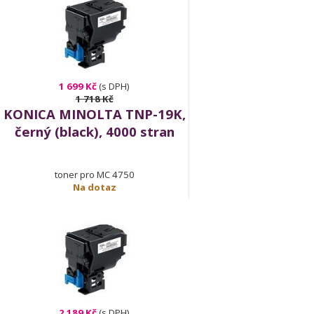
1 699 Kč
(s DPH)
1 718 Kč
KONICA MINOLTA TNP-19K,
černý (black), 4000 stran
toner pro MC 4750
Na dotaz
2 189 Kč
(s DPH)