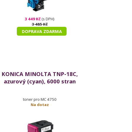
3 449 Kč
(s DPH)
3 485 Kč
DOPRAVA ZDARMA
KONICA MINOLTA TNP-18C,
azurový (cyan), 6000 stran
toner pro MC 4750
Na dotaz