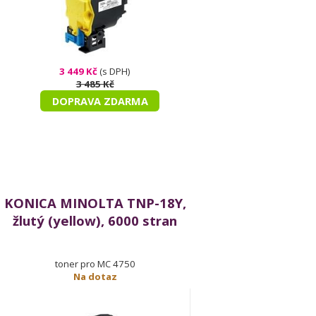
3 449 Kč
(s DPH)
3 485 Kč
DOPRAVA ZDARMA
KONICA MINOLTA TNP-18Y,
žlutý (yellow), 6000 stran
toner pro MC 4750
Na dotaz