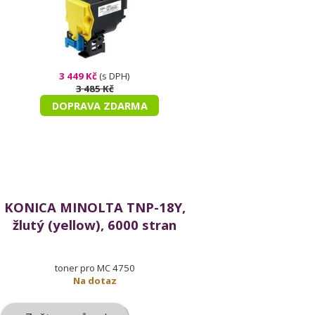
3 449 Kč
(s DPH)
3 485 Kč
DOPRAVA ZDARMA
KONICA MINOLTA TNP-18Y,
žlutý (yellow), 6000 stran
toner pro MC 4750
Na dotaz