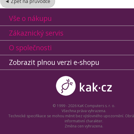
◄ Zpět na průvodce
Vše o nákupu
Zákaznický servis
O společnosti
Zobrazit plnou verzi e-shopu
© 1999 - 2026 KaK Computers s. r. o.
Všechna práva vyhrazena.
Technické specifikace se mohou měnit bez výslovného upozornění. Obrá
informativní charakter.
Změna cen vyhrazena.