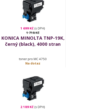
1 699 Kč
(s DPH)
1 718 Kč
KONICA MINOLTA TNP-19K,
černý (black), 4000 stran
toner pro MC 4750
Na dotaz
2 189 Kč
(s DPH)