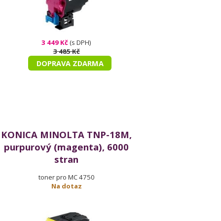
3 449 Kč
(s DPH)
3 485 Kč
DOPRAVA ZDARMA
KONICA MINOLTA TNP-18M,
purpurový (magenta), 6000
stran
toner pro MC 4750
Na dotaz