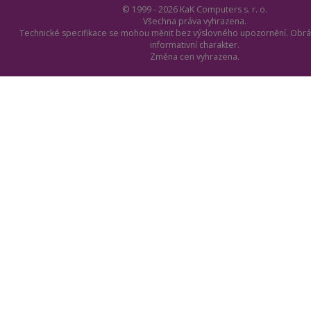
© 1999 - 2026 KaK Computers s. r. o.
Všechna práva vyhrazena.
Technické specifikace se mohou měnit bez výslovného upozornění. Obrá
informativní charakter.
Změna cen vyhrazena.