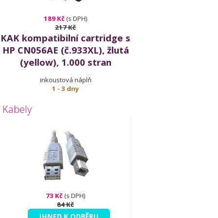
189 Kč
(s DPH)
217 Kč
KAK kompatibilní cartridge s
HP CN056AE (č.933XL), žlutá
(yellow), 1.000 stran
inkoustová náplň
1 - 3 dny
Kabely
73 Kč
(s DPH)
84 Kč
IHNED K ODBĚRU