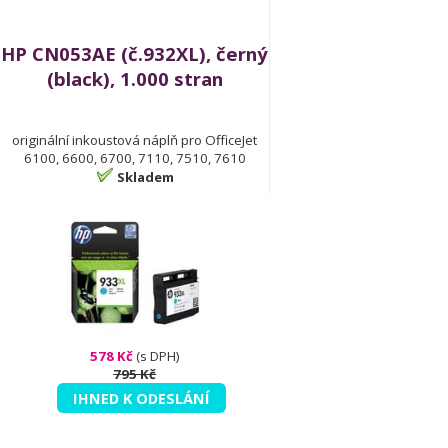
HP CN053AE (č.932XL), černý
(black), 1.000 stran
originální inkoustová náplň pro OfficeJet
6100, 6600, 6700, 7110, 7510, 7610
Skladem
578 Kč
(s DPH)
795 Kč
IHNED K ODESLÁNÍ