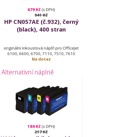
679 Kč
(s DPH)
941 Kč
HP CN057AE (č.932), černý
(black), 400 stran
originální inkoustová náplň pro OfficeJet
6100, 6600, 6700, 7110, 7510, 7610
Na dotaz
Alternativní náplně
189 Kč
(s DPH)
217 Kč