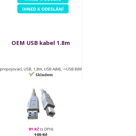
IHNED K ODESLÁNÍ
OEM USB kabel 1.8m
propojovací, USB, 1,8m, USB A(M), ->USB B(M
Skladem
91 Kč
(s DPH)
105 Kč