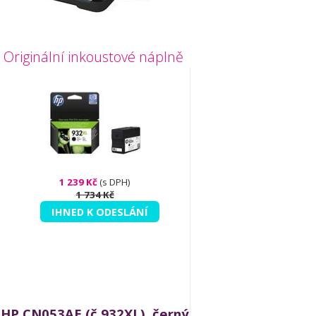
Originální inkoustové náplně
1 239 Kč
(s DPH)
1 734 Kč
IHNED K ODESLÁNÍ
HP CN053AE (č.932XL), černý