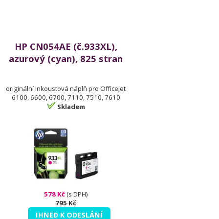
HP CN054AE (č.933XL),
azurový (cyan), 825 stran
originální inkoustová náplň pro OfficeJet
6100, 6600, 6700, 7110, 7510, 7610
Skladem
578 Kč
(s DPH)
795 Kč
IHNED K ODESLÁNÍ