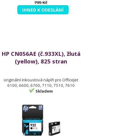
795 Kč
IHNED K ODESLÁNÍ
HP CN056AE (č.933XL), žlutá
(yellow), 825 stran
originální inkoustová náplň pro OfficeJet
6100, 6600, 6700, 7110, 7510, 7610
Skladem