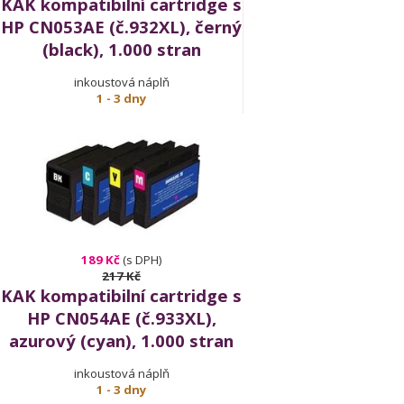
KAK kompatibilní cartridge s
HP CN053AE (č.932XL), černý
(black), 1.000 stran
inkoustová náplň
1 - 3 dny
189 Kč
(s DPH)
217 Kč
KAK kompatibilní cartridge s
HP CN054AE (č.933XL),
azurový (cyan), 1.000 stran
inkoustová náplň
1 - 3 dny