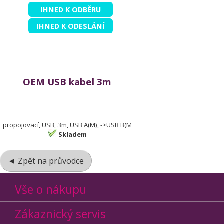
IHNED K ODBĚRU
IHNED K ODESLÁNÍ
OEM USB kabel 3m
propojovací, USB, 3m, USB A(M), ->USB B(M
Skladem
◄ Zpět na průvodce
Vše o nákupu
Zákaznický servis