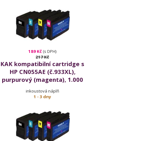
189 Kč
(s DPH)
217 Kč
KAK kompatibilní cartridge s
HP CN055AE (č.933XL),
purpurový (magenta), 1.000
stran
inkoustová náplň
1 - 3 dny