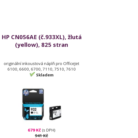
HP CN056AE (č.933XL), žlutá
(yellow), 825 stran
originální inkoustová náplň pro OfficeJet
6100, 6600, 6700, 7110, 7510, 7610
Skladem
679 Kč
(s DPH)
941 Kč