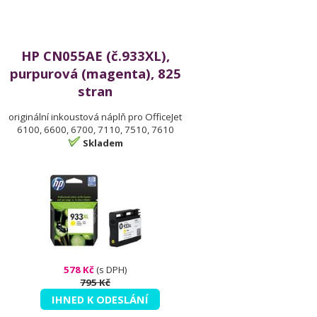
HP CN055AE (č.933XL),
purpurová (magenta), 825
stran
originální inkoustová náplň pro OfficeJet
6100, 6600, 6700, 7110, 7510, 7610
Skladem
578 Kč
(s DPH)
795 Kč
IHNED K ODESLÁNÍ