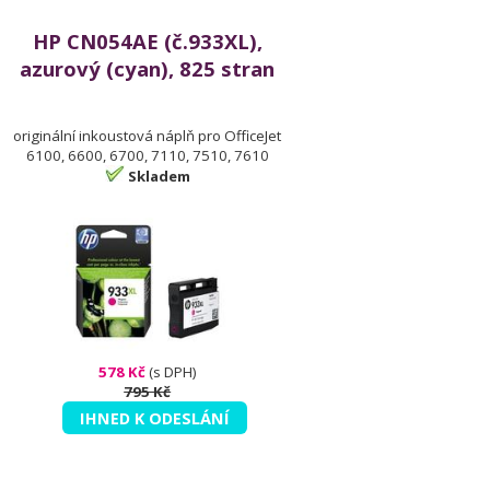
HP CN054AE (č.933XL),
azurový (cyan), 825 stran
originální inkoustová náplň pro OfficeJet
6100, 6600, 6700, 7110, 7510, 7610
Skladem
578 Kč
(s DPH)
795 Kč
IHNED K ODESLÁNÍ