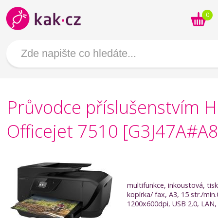
0
Průvodce příslušenstvím 
Officejet 7510 [G3J47A#A8
multifunkce, inkoustová, tis
kopírka/ fax, A3, 15 str./min
1200x600dpi, USB 2.0, LAN, 