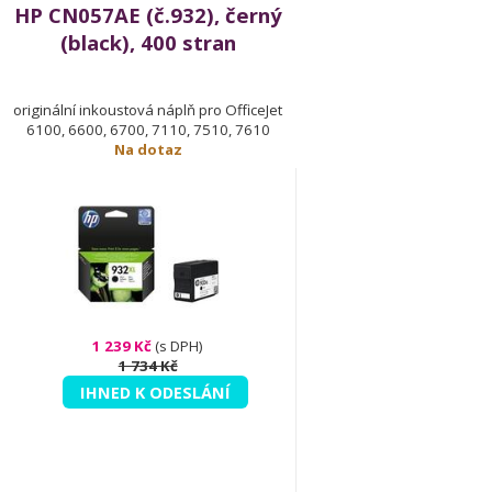
HP CN057AE (č.932), černý
(black), 400 stran
originální inkoustová náplň pro OfficeJet
6100, 6600, 6700, 7110, 7510, 7610
Na dotaz
1 239 Kč
(s DPH)
1 734 Kč
IHNED K ODESLÁNÍ